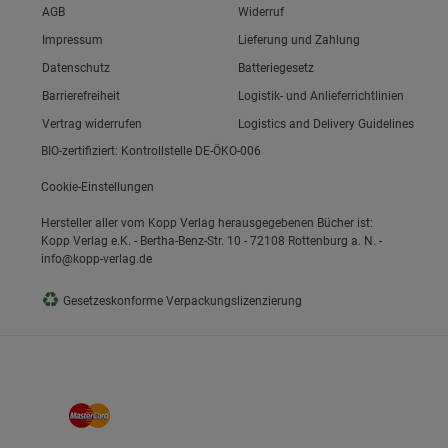
Link zum/zur
AGB
Widerruf
Link zum/zur
Impressum
Lieferung und Zahlung
Link zum/zur
Datenschutz
Batteriegesetz
ie Gruppe
Link zum/zur
Barrierefreiheit
Logistik- und Anlieferrichtlinien
Vertrag widerrufen
Logistics and Delivery Guidelines
BIO-zertifiziert: Kontrollstelle DE-ÖKO-006
Cookie-Einstellungen
Hersteller aller vom Kopp Verlag herausgegebenen Bücher ist:
Kopp Verlag e.K. - Bertha-Benz-Str. 10 - 72108 Rottenburg a. N. -
info@kopp-verlag.de
okies
♻
Gesetzeskonforme Verpackungslizenzierung
s