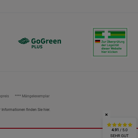
ies
npreis
**** Mängelexemplar
r Informationen finden Sie
hier
.
×
4.91
/ 5.0
SEHR GUT