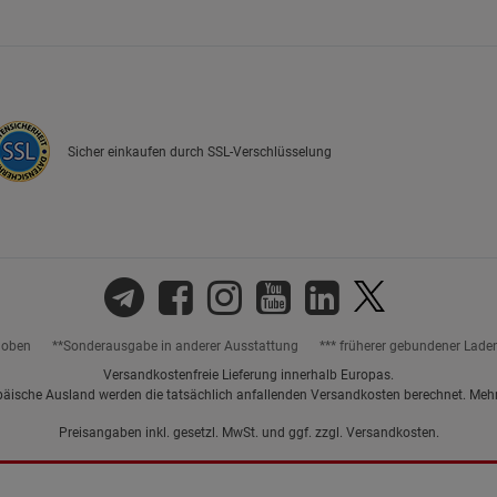
Marketing Cookies (3)
Marketing Cook
Beschreibung Marketing Cookies
Cookie-Informationen
anzeigen
Sicher einkaufen durch SSL-Verschlüsselung
Datenschutzerklärung
Impressum
hoben
**Sonderausgabe in anderer Ausstattung
*** früherer gebundener Lade
Versandkostenfreie Lieferung innerhalb Europas.
päische Ausland werden die tatsächlich anfallenden Versandkosten berechnet. Meh
Preisangaben inkl. gesetzl. MwSt. und ggf. zzgl.
Versandkosten.