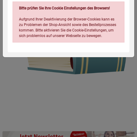
Bitte prüfen Sie Ihre Cookie Einstellungen des Browsers!
Aufgrund Ihrer Deaktivierung der Browser-Cookies kann es
zu Problemen der Shop-Ansicht sowie des Bestellprozesses
kommen. Bitte aktivieren Sie die Cookie-Einstellungen, um
sich problemlos auf unserer Webseite zu bewegen.
Einstellungen speichern für die Gruppe
Einstellungen speichern für die Gruppe
Einstellungen speichern für die Gruppe
Zurück
Einwilligung nicht erteilen
Notwendige Cookies (5)
Beschreibung Notwendige Cookies