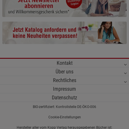
Cookie-Informationen
anzeigen
Funktionale Cookies (1)
Funktionale Cooki
Beschreibung Funktionale Cookies
Cookie-Informationen
anzeigen
Statistik Cookies (2)
Statistik Cookies
Kontakt
Beschreibung Statistik Cookies
Über uns
Cookie-Informationen
anzeigen
Rechtliches
Impressum
Marketing Cookies (3)
Marketing Cookies
Datenschutz
Beschreibung Marketing Cookies
BIO-zertifiziert: Kontrollstelle DE-ÖKO-006
Cookie-Informationen
anzeigen
Cookie-Einstellungen
Datenschutzerklärung
Impressum
Hersteller aller vom Kopp Verlag herausgegebenen Bücher ist: