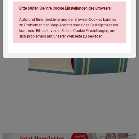
Bitte prüfen Sie Ihre Cookie Einstellungen des Browsers!
Aufgrund Ihrer Deaktivierung der Browser-Cookies kann es
zu Problemen der Shop-Ansicht sowie des Bestellprozesses
kommen. Bitte aktivieren Sie die Cookie-Einstellungen, um
sich problemlos auf unserer Webseite zu bewegen.
Einstellungen speichern für die Gruppe
Einstellungen speichern für die Gruppe
Einstellungen speichern für die Gruppe
Zurück
Einwilligung nicht erteilen
Notwendige Cookies (5)
Beschreibung Notwendige Cookies