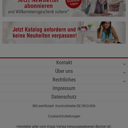
Cookie-Informationen
anzeigen
Funktionale Cookies (1)
Funktionale Cooki
Beschreibung Funktionale Cookies
Cookie-Informationen
anzeigen
Statistik Cookies (2)
Statistik Cookies
Kontakt
Beschreibung Statistik Cookies
Über uns
Cookie-Informationen
anzeigen
Rechtliches
Impressum
Marketing Cookies (3)
Marketing Cookies
Datenschutz
Beschreibung Marketing Cookies
BIO-zertifiziert: Kontrollstelle DE-ÖKO-006
Cookie-Informationen
anzeigen
Cookie-Einstellungen
Datenschutzerklärung
Impressum
Hersteller aller vom Kopp Verlag herausgegebenen Bücher ist: