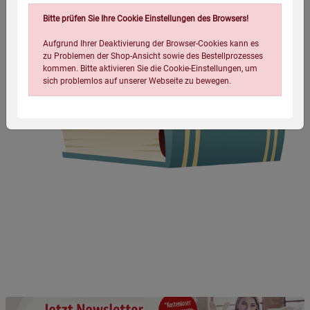
Bitte prüfen Sie Ihre Cookie Einstellungen des Browsers!
Aufgrund Ihrer Deaktivierung der Browser-Cookies kann es
zu Problemen der Shop-Ansicht sowie des Bestellprozesses
kommen. Bitte aktivieren Sie die Cookie-Einstellungen, um
sich problemlos auf unserer Webseite zu bewegen.
Einstellungen speichern für die Gruppe
Einstellungen speichern für die Gruppe
Einstellungen speichern für die Gruppe
Zurück
Einwilligung nicht erteilen
Notwendige Cookies (5)
Beschreibung Notwendige Cookies