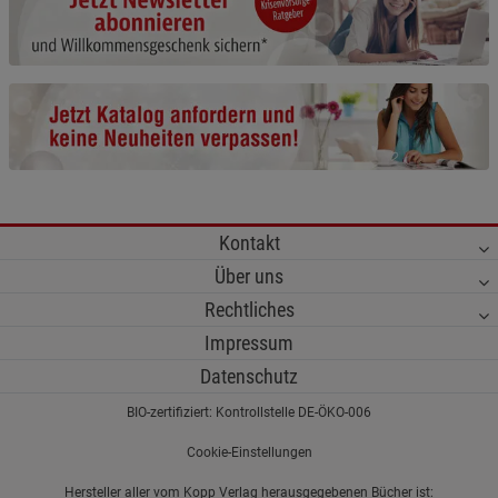
Cookie-Informationen
anzeigen
Funktionale Cookies (1)
Funktionale Cooki
Beschreibung Funktionale Cookies
Cookie-Informationen
anzeigen
Statistik Cookies (2)
Statistik Cookies
Kontakt
Beschreibung Statistik Cookies
Über uns
Cookie-Informationen
anzeigen
Rechtliches
Impressum
Marketing Cookies (3)
Marketing Cookies
Datenschutz
Beschreibung Marketing Cookies
BIO-zertifiziert: Kontrollstelle DE-ÖKO-006
Cookie-Informationen
anzeigen
Cookie-Einstellungen
Datenschutzerklärung
Impressum
Hersteller aller vom Kopp Verlag herausgegebenen Bücher ist: