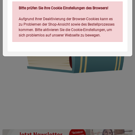
Bitte prüfen Sie Ihre Cookie Einstellungen des Browsers!
Aufgrund Ihrer Deaktivierung der Browser-Cookies kann es
zu Problemen der Shop-Ansicht sowie des Bestellprozesses
kommen. Bitte aktivieren Sie die Cookie-Einstellungen, um
sich problemlos auf unserer Webseite zu bewegen.
Einstellungen speichern für die Gruppe
Einstellungen speichern für die Gruppe
Einstellungen speichern für die Gruppe
Zurück
Einwilligung nicht erteilen
Notwendige Cookies (5)
Beschreibung Notwendige Cookies