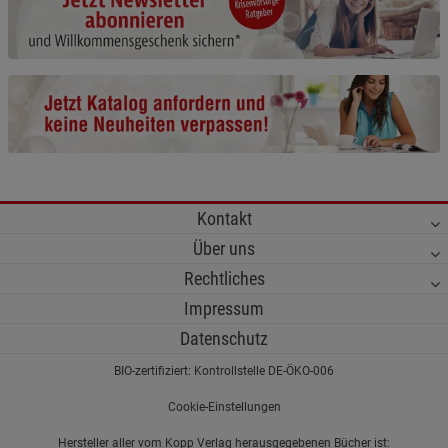
Cookie-Informationen
anzeigen
Funktionale Cookies (1)
Funktionale Cooki
Beschreibung Funktionale Cookies
Cookie-Informationen
anzeigen
Statistik Cookies (2)
Statistik Cookies
Kontakt
Beschreibung Statistik Cookies
Über uns
Cookie-Informationen
anzeigen
Rechtliches
Impressum
Marketing Cookies (3)
Marketing Cookies
Datenschutz
Beschreibung Marketing Cookies
BIO-zertifiziert: Kontrollstelle DE-ÖKO-006
Cookie-Informationen
anzeigen
Cookie-Einstellungen
Datenschutzerklärung
Impressum
Hersteller aller vom Kopp Verlag herausgegebenen Bücher ist: