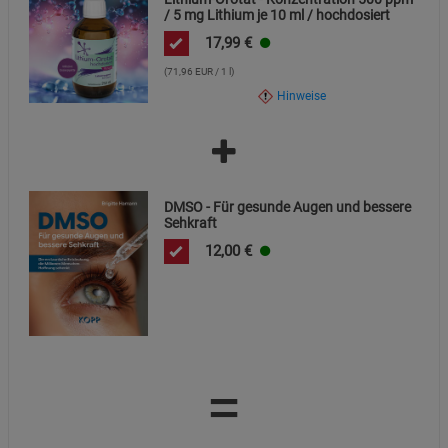
/ 5 mg Lithium je 10 ml / hochdosiert
17,99
€
(71,96 EUR / 1 l)
Hinweise
DMSO - Für gesunde Augen und bessere
Sehkraft
12,00
€
=