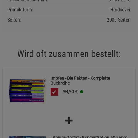
Produktform:
Hardcover
Cookie-Informationen
anzeigen
Seiten:
2000 Seiten
Statistik Cookies (2)
Statistik Cookies
Beschreibung Statistik Cookies
Cookie-Informationen
anzeigen
Wird oft zusammen bestellt:
Marketing Cookies (3)
Marketing Cookies
Beschreibung Marketing Cookies
Impfen - Die Fakten - Komplette
Buchreihe
Cookie-Informationen
anzeigen
94,90
€
Datenschutzerklärung
Impressum
Lithium-Orotat - Konzentration 500 ppm