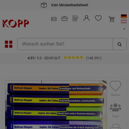
Kein Mindestbestellwert
4.91
/ 5.0 - SEHR GUT
(148.391)
Merken
Teilen