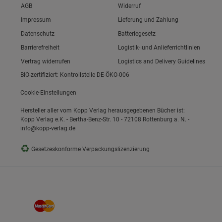
Link zum/zur
AGB
Widerruf
ie Gruppe
Link zum/zur
Impressum
Lieferung und Zahlung
Link zum/zur
Datenschutz
Batteriegesetz
Link zum/zur
Barrierefreiheit
Logistik- und Anlieferrichtlinien
Vertrag widerrufen
Logistics and Delivery Guidelines
BIO-zertifiziert: Kontrollstelle DE-ÖKO-006
Cookie-Einstellungen
Hersteller aller vom Kopp Verlag herausgegebenen Bücher ist:
okies
Kopp Verlag e.K. - Bertha-Benz-Str. 10 - 72108 Rottenburg a. N. -
info@kopp-verlag.de
♻
Gesetzeskonforme Verpackungslizenzierung
s