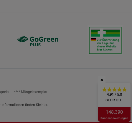
ies
×
npreis
**** Mängelexemplar
4.91
/ 5.0
SEHR GUT
r Informationen finden Sie
hier
.
148.390
Kundenbewertungen