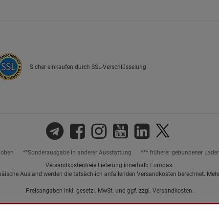
Marketing Cookies (3)
Marketing Cook
Beschreibung Marketing Cookies
Cookie-Informationen
anzeigen
Datenschutzerklärung
Impressum
Sicher einkaufen durch SSL-Verschlüsselung
hoben
**Sonderausgabe in anderer Ausstattung
*** früherer gebundener Lade
Versandkostenfreie Lieferung innerhalb Europas.
päische Ausland werden die tatsächlich anfallenden Versandkosten berechnet. Meh
Preisangaben inkl. gesetzl. MwSt. und ggf. zzgl.
Versandkosten.