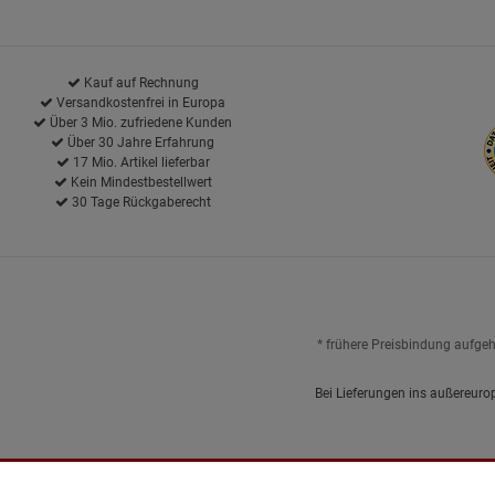
Kauf auf Rechnung
Versandkostenfrei in Europa
Über 3 Mio. zufriedene Kunden
Über 30 Jahre Erfahrung
17 Mio. Artikel lieferbar
Kein Mindestbestellwert
30 Tage Rückgaberecht
* frühere Preisbindung aufge
Bei Lieferungen ins außereuro