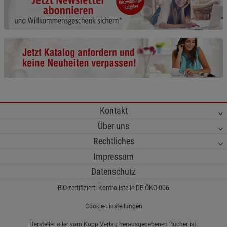
Cookie-Informationen
anzeigen
Funktionale Cookies (1)
Funktionale Cooki
Beschreibung Funktionale Cookies
Cookie-Informationen
anzeigen
Statistik Cookies (2)
Statistik Cookies
Kontakt
Beschreibung Statistik Cookies
Über uns
Cookie-Informationen
anzeigen
Rechtliches
Impressum
Marketing Cookies (3)
Marketing Cookies
Datenschutz
Beschreibung Marketing Cookies
BIO-zertifiziert: Kontrollstelle DE-ÖKO-006
Cookie-Informationen
anzeigen
Cookie-Einstellungen
Datenschutzerklärung
Impressum
Hersteller aller vom Kopp Verlag herausgegebenen Bücher ist: