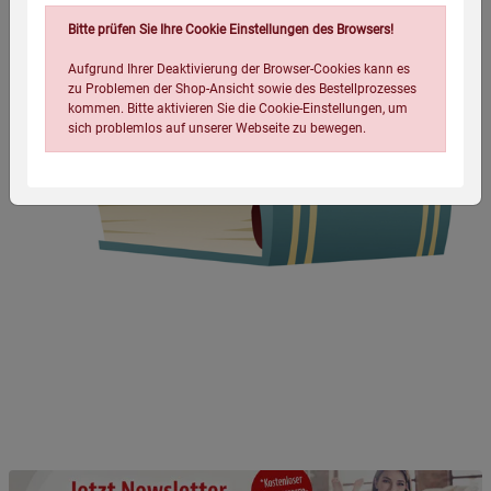
Bitte prüfen Sie Ihre Cookie Einstellungen des Browsers!
Aufgrund Ihrer Deaktivierung der Browser-Cookies kann es
zu Problemen der Shop-Ansicht sowie des Bestellprozesses
kommen. Bitte aktivieren Sie die Cookie-Einstellungen, um
sich problemlos auf unserer Webseite zu bewegen.
Einstellungen speichern für die Gruppe
Einstellungen speichern für die Gruppe
Einstellungen speichern für die Gruppe
Zurück
Einwilligung nicht erteilen
Notwendige Cookies (5)
Beschreibung Notwendige Cookies