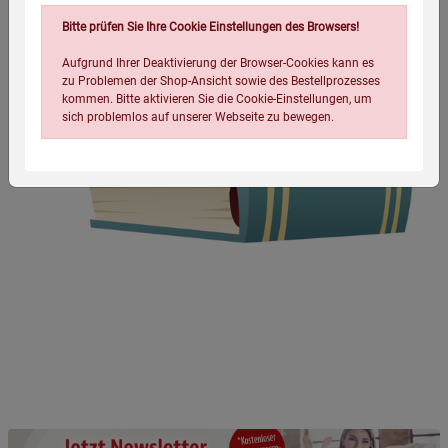
Bitte prüfen Sie Ihre Cookie Einstellungen des Browsers!
Aufgrund Ihrer Deaktivierung der Browser-Cookies kann es
zu Problemen der Shop-Ansicht sowie des Bestellprozesses
kommen. Bitte aktivieren Sie die Cookie-Einstellungen, um
sich problemlos auf unserer Webseite zu bewegen.
Einstellungen speichern für die Gruppe
Einstellungen speichern für die Gruppe
Einstellungen speichern für die Gruppe
Zurück
Einwilligung nicht erteilen
Notwendige Cookies (5)
Beschreibung Notwendige Cookies