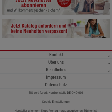
Cookie-Informationen
anzeigen
Funktionale Cookies (1)
Funktionale Cooki
Beschreibung Funktionale Cookies
Cookie-Informationen
anzeigen
Statistik Cookies (2)
Statistik Cookies
Kontakt
Beschreibung Statistik Cookies
Über uns
Cookie-Informationen
anzeigen
Rechtliches
Impressum
Marketing Cookies (3)
Marketing Cookies
Datenschutz
Beschreibung Marketing Cookies
BIO-zertifiziert: Kontrollstelle DE-ÖKO-006
Cookie-Informationen
anzeigen
Cookie-Einstellungen
Datenschutzerklärung
Impressum
Hersteller aller vom Kopp Verlag herausgegebenen Bücher ist: