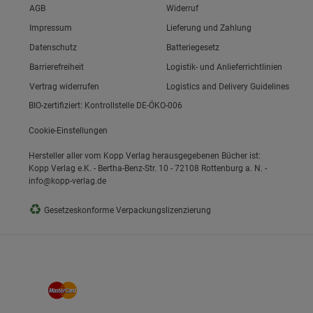
Link zum/zur
AGB
Widerruf
ie Gruppe
Link zum/zur
Impressum
Lieferung und Zahlung
Link zum/zur
Datenschutz
Batteriegesetz
Link zum/zur
Barrierefreiheit
Logistik- und Anlieferrichtlinien
Vertrag widerrufen
Logistics and Delivery Guidelines
BIO-zertifiziert: Kontrollstelle DE-ÖKO-006
Cookie-Einstellungen
Hersteller aller vom Kopp Verlag herausgegebenen Bücher ist:
okies
Kopp Verlag e.K. - Bertha-Benz-Str. 10 - 72108 Rottenburg a. N. -
info@kopp-verlag.de
♻
Gesetzeskonforme Verpackungslizenzierung
s