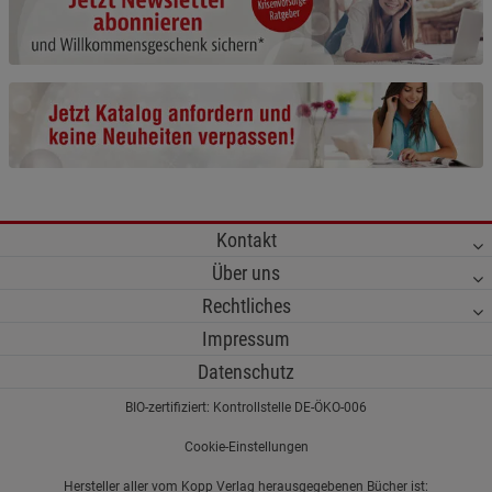
Cookie-Informationen
anzeigen
Funktionale Cookies (1)
Funktionale Cooki
Beschreibung Funktionale Cookies
Cookie-Informationen
anzeigen
Statistik Cookies (2)
Statistik Cookies
Kontakt
Beschreibung Statistik Cookies
Über uns
Cookie-Informationen
anzeigen
Rechtliches
Impressum
Marketing Cookies (3)
Marketing Cookies
Datenschutz
Beschreibung Marketing Cookies
BIO-zertifiziert: Kontrollstelle DE-ÖKO-006
Cookie-Informationen
anzeigen
Cookie-Einstellungen
Datenschutzerklärung
Impressum
Hersteller aller vom Kopp Verlag herausgegebenen Bücher ist: