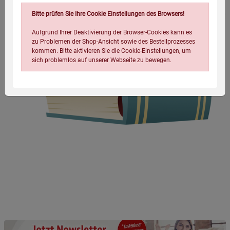
Bitte prüfen Sie Ihre Cookie Einstellungen des Browsers!
Aufgrund Ihrer Deaktivierung der Browser-Cookies kann es
zu Problemen der Shop-Ansicht sowie des Bestellprozesses
kommen. Bitte aktivieren Sie die Cookie-Einstellungen, um
sich problemlos auf unserer Webseite zu bewegen.
Einstellungen speichern für die Gruppe
Einstellungen speichern für die Gruppe
Einstellungen speichern für die Gruppe
Zurück
Einwilligung nicht erteilen
Notwendige Cookies (5)
Beschreibung Notwendige Cookies