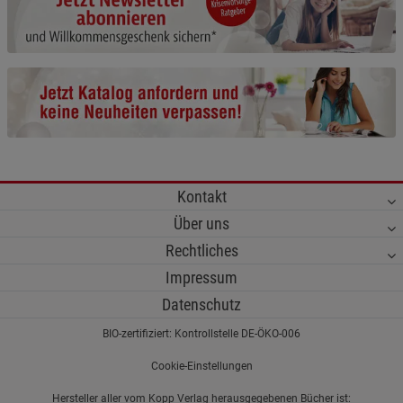
Cookie-Informationen
anzeigen
Funktionale Cookies (1)
Funktionale Cooki
Beschreibung Funktionale Cookies
Cookie-Informationen
anzeigen
Statistik Cookies (2)
Statistik Cookies
Kontakt
Beschreibung Statistik Cookies
Über uns
Cookie-Informationen
anzeigen
Rechtliches
Impressum
Marketing Cookies (3)
Marketing Cookies
Datenschutz
Beschreibung Marketing Cookies
BIO-zertifiziert: Kontrollstelle DE-ÖKO-006
Cookie-Informationen
anzeigen
Cookie-Einstellungen
Datenschutzerklärung
Impressum
Hersteller aller vom Kopp Verlag herausgegebenen Bücher ist: