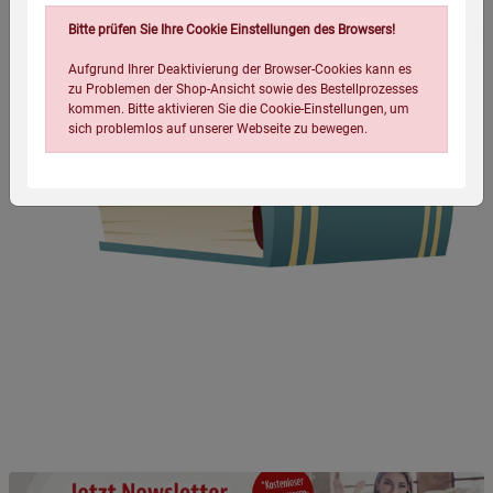
Bitte prüfen Sie Ihre Cookie Einstellungen des Browsers!
Aufgrund Ihrer Deaktivierung der Browser-Cookies kann es
zu Problemen der Shop-Ansicht sowie des Bestellprozesses
kommen. Bitte aktivieren Sie die Cookie-Einstellungen, um
sich problemlos auf unserer Webseite zu bewegen.
Einstellungen speichern für die Gruppe
Einstellungen speichern für die Gruppe
Einstellungen speichern für die Gruppe
Zurück
Einwilligung nicht erteilen
Notwendige Cookies (5)
Beschreibung Notwendige Cookies