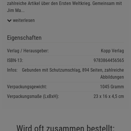
zahlreiche Artikel über den Ersten Weltkrieg. Gemeinsam mit
Notwendige Cookies (5)
Jim Ma
...
Beschreibung Notwendige Cookies
weiterlesen
Cookie-Informationen
anzeigen
Eigenschaften
Funktionale Cookies (1)
Funktionale Cooki
Beschreibung Funktionale Cookies
Verlag / Herausgeber:
Kopp Verlag
Cookie-Informationen
anzeigen
ISBN-13:
9783864456565
Infos:
Gebunden mit Schutzumschlag, 894 Seiten, zahlreiche
Statistik Cookies (2)
Statistik Cookies
Abbildungen
Beschreibung Statistik Cookies
Verpackungsgewicht:
1045 Gramm
Cookie-Informationen
anzeigen
Verpackungsmaße (LxBxH):
23
16
4,5
cm
Marketing Cookies (3)
Marketing Cookies
Beschreibung Marketing Cookies
Wird oft zusammen bestellt:
Cookie-Informationen
anzeigen