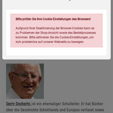
»Das beste Buch, das ich je über die Gründe für den
Bitte prüfen Sie Ihre Cookie Einstellungen des Browsers!
Ersten Weltkrieg gelesen habe.«
Nick Kollerstrom, Bestsellerautor
Aufgrund Ihrer Deaktivierung der Browser-Cookies kann es
zu Problemen der Shop-Ansicht sowie des Bestellprozesses
kommen. Bitte aktivieren Sie die Cookie-Einstellungen, um
sich problemlos auf unserer Webseite zu bewegen.
Autor Biographie
Einstellungen speichern für die Gruppe
Einstellungen speichern für die Gruppe
Einstellungen speichern für die Gruppe
Zurück
Einwilligung nicht erteilen
Gerry Docherty,
ist ein ehemaliger Schulleiter. Er hat Bücher
über die Geschichte Schottlands und Europas verfasst sowie