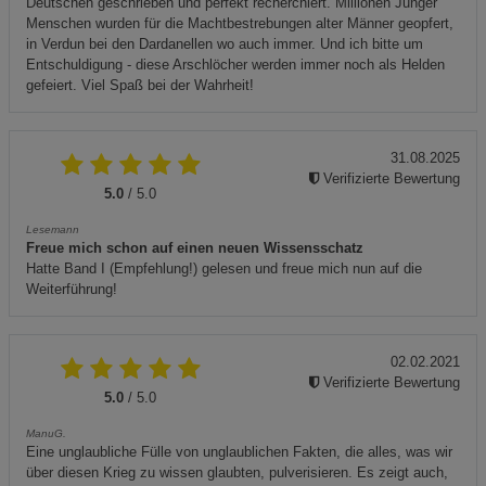
Deutschen geschrieben und perfekt recherchiert. Millionen Junger
Menschen wurden für die Machtbestrebungen alter Männer geopfert,
in Verdun bei den Dardanellen wo auch immer. Und ich bitte um
Entschuldigung - diese Arschlöcher werden immer noch als Helden
gefeiert. Viel Spaß bei der Wahrheit!
31.08.2025
Verifizierte Bewertung
5.0
/ 5.0
Lesemann
Freue mich schon auf einen neuen Wissensschatz
Hatte Band I (Empfehlung!) gelesen und freue mich nun auf die
Weiterführung!
02.02.2021
Verifizierte Bewertung
5.0
/ 5.0
ManuG.
Eine unglaubliche Fülle von unglaublichen Fakten, die alles, was wir
über diesen Krieg zu wissen glaubten, pulverisieren. Es zeigt auch,