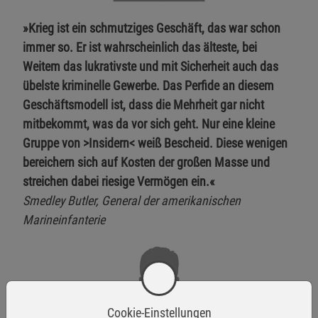
»Krieg ist ein schmutziges Geschäft, das war schon
immer so. Er ist wahrscheinlich das älteste, bei
Weitem das lukrativste und mit Sicherheit auch das
übelste kriminelle Gewerbe. Das Perfide an diesem
Geschäftsmodell ist, dass die Mehrheit gar nicht
mitbekommt, was da vor sich geht. Nur eine kleine
Gruppe von >Insidern< weiß Bescheid. Diese wenigen
bereichern sich auf Kosten der großen Masse und
streichen dabei riesige Vermögen ein.«
Smedley Butler, General der amerikanischen
Marineinfanterie
Cookie-Einstellungen