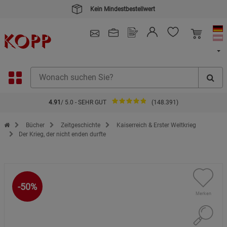
Kein Mindestbestellwert
4.91
/ 5.0 - SEHR GUT
(148.391)
Zur Startseite des Kopp Verlag Online-Shop
Bücher
Zeitgeschichte
Kaiserreich & Erster Weltkrieg
Der Krieg, der nicht enden durfte
-50%
Merken