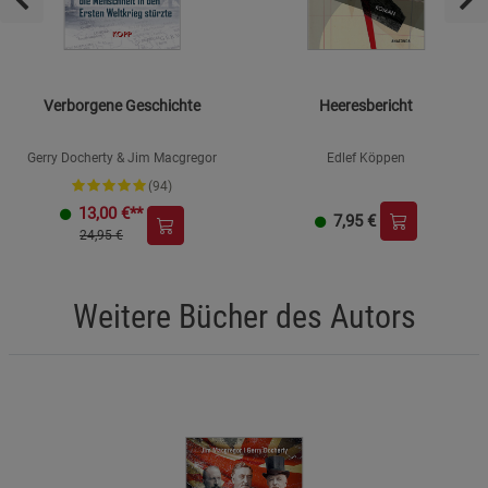
Verborgene Geschichte
Heeresbericht
Gerry Docherty & Jim Macgregor
Edlef Köppen
(94)
13,00
€**
7,95
€
24,95 €
Weitere Bücher des Autors