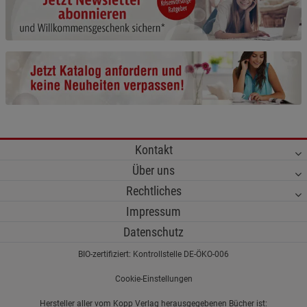
Cookie-Informationen
anzeigen
Funktionale Cookies (1)
Funktionale Cooki
Beschreibung Funktionale Cookies
Cookie-Informationen
anzeigen
Statistik Cookies (2)
Statistik Cookies
Kontakt
Beschreibung Statistik Cookies
Über uns
Cookie-Informationen
anzeigen
Rechtliches
Impressum
Marketing Cookies (3)
Marketing Cookies
Datenschutz
Beschreibung Marketing Cookies
BIO-zertifiziert: Kontrollstelle DE-ÖKO-006
Cookie-Informationen
anzeigen
Cookie-Einstellungen
Datenschutzerklärung
Impressum
Hersteller aller vom Kopp Verlag herausgegebenen Bücher ist: