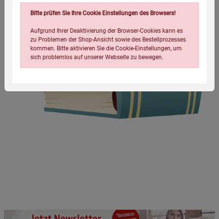
Bitte prüfen Sie Ihre Cookie Einstellungen des Browsers!
Aufgrund Ihrer Deaktivierung der Browser-Cookies kann es
zu Problemen der Shop-Ansicht sowie des Bestellprozesses
kommen. Bitte aktivieren Sie die Cookie-Einstellungen, um
sich problemlos auf unserer Webseite zu bewegen.
Einstellungen speichern für die Gruppe
Einstellungen speichern für die Gruppe
Einstellungen speichern für die Gruppe
Zurück
Einwilligung nicht erteilen
Notwendige Cookies (5)
Beschreibung Notwendige Cookies