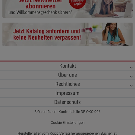
Cookie-Informationen
anzeigen
Funktionale Cookies (1)
Funktionale Cooki
Beschreibung Funktionale Cookies
Cookie-Informationen
anzeigen
Statistik Cookies (2)
Statistik Cookies
Kontakt
Beschreibung Statistik Cookies
Über uns
Cookie-Informationen
anzeigen
Rechtliches
Impressum
Marketing Cookies (3)
Marketing Cookies
Datenschutz
Beschreibung Marketing Cookies
BIO-zertifiziert: Kontrollstelle DE-ÖKO-006
Cookie-Informationen
anzeigen
Cookie-Einstellungen
Datenschutzerklärung
Impressum
Hersteller aller vom Kopp Verlag herausgegebenen Bücher ist: