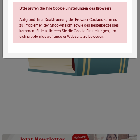
Bitte prüfen Sie Ihre Cookie Einstellungen des Browsers!
Aufgrund Ihrer Deaktivierung der Browser-Cookies kann es
zu Problemen der Shop-Ansicht sowie des Bestellprozesses
kommen. Bitte aktivieren Sie die Cookie-Einstellungen, um
sich problemlos auf unserer Webseite zu bewegen.
Einstellungen speichern für die Gruppe
Einstellungen speichern für die Gruppe
Einstellungen speichern für die Gruppe
Zurück
Einwilligung nicht erteilen
Notwendige Cookies (5)
Beschreibung Notwendige Cookies