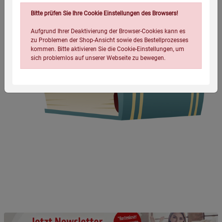
Bitte prüfen Sie Ihre Cookie Einstellungen des Browsers!
Aufgrund Ihrer Deaktivierung der Browser-Cookies kann es
zu Problemen der Shop-Ansicht sowie des Bestellprozesses
kommen. Bitte aktivieren Sie die Cookie-Einstellungen, um
sich problemlos auf unserer Webseite zu bewegen.
Einstellungen speichern für die Gruppe
Einstellungen speichern für die Gruppe
Einstellungen speichern für die Gruppe
Zurück
Einwilligung nicht erteilen
Notwendige Cookies (5)
Beschreibung Notwendige Cookies