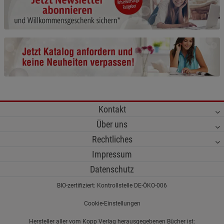
Cookie-Informationen
anzeigen
Funktionale Cookies (1)
Funktionale Cooki
Beschreibung Funktionale Cookies
Cookie-Informationen
anzeigen
Statistik Cookies (2)
Statistik Cookies
Kontakt
Beschreibung Statistik Cookies
Über uns
Cookie-Informationen
anzeigen
Rechtliches
Impressum
Marketing Cookies (3)
Marketing Cookies
Datenschutz
Beschreibung Marketing Cookies
BIO-zertifiziert: Kontrollstelle DE-ÖKO-006
Cookie-Informationen
anzeigen
Cookie-Einstellungen
Datenschutzerklärung
Impressum
Hersteller aller vom Kopp Verlag herausgegebenen Bücher ist: