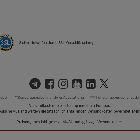
Marketing Cookies (3)
Marketing Cook
Beschreibung Marketing Cookies
Cookie-Informationen
anzeigen
Sicher einkaufen durch SSL-Verschlüsselung
Datenschutzerklärung
Impressum
hoben
**Sonderausgabe in anderer Ausstattung
*** früherer gebundener Lade
Versandkostenfreie Lieferung innerhalb Europas.
päische Ausland werden die tatsächlich anfallenden Versandkosten berechnet. Meh
Preisangaben inkl. gesetzl. MwSt. und ggf. zzgl.
Versandkosten.