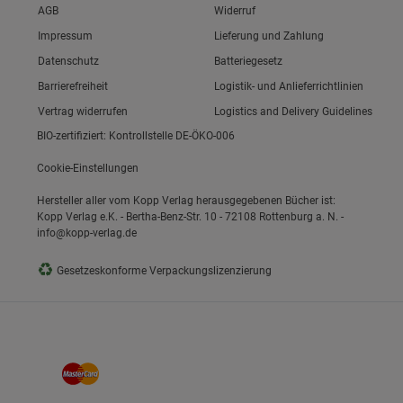
Link zum/zur
AGB
Widerruf
Link zum/zur
Impressum
Lieferung und Zahlung
Link zum/zur
Datenschutz
Batteriegesetz
ie Gruppe
Link zum/zur
Barrierefreiheit
Logistik- und Anlieferrichtlinien
Vertrag widerrufen
Logistics and Delivery Guidelines
BIO-zertifiziert: Kontrollstelle DE-ÖKO-006
Cookie-Einstellungen
Hersteller aller vom Kopp Verlag herausgegebenen Bücher ist:
Kopp Verlag e.K. - Bertha-Benz-Str. 10 - 72108 Rottenburg a. N. -
info@kopp-verlag.de
okies
♻
Gesetzeskonforme Verpackungslizenzierung
s