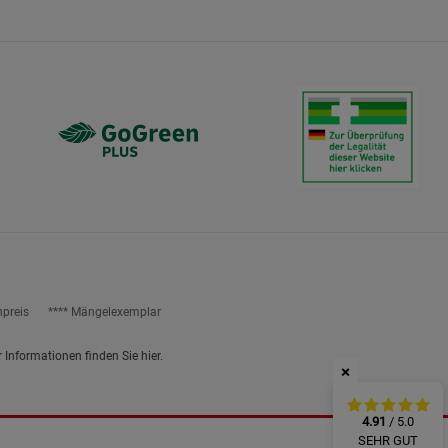
ies
npreis
**** Mängelexemplar
r Informationen finden Sie
hier
.
×
4.91
/ 5.0
SEHR GUT