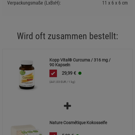
Verpackungsmaße (LxBxH):
11
6
6
cm
Marketing Cookies (3)
Marketing Cookies
Beschreibung Marketing Cookies
Cookie-Informationen
anzeigen
Wird oft zusammen bestellt:
Datenschutzerklärung
Impressum
Kopp Vital® Curcuma / 316 mg /
90 Kapseln
29,99
€
(441,03 EUR / 1 kg)
Nature Cosmétique Kokosseife