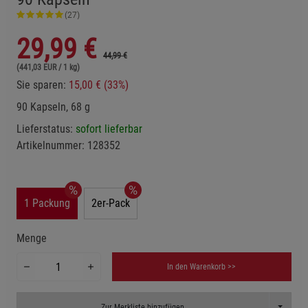
(27)
29,99
€
44,99 €
(441,03 EUR / 1 kg)
Sie sparen:
15,00 € (33%)
90 Kapseln, 68 g
Lieferstatus:
sofort lieferbar
Artikelnummer:
128352
1 Packung
2er-Pack
Menge
In den Warenkorb >>
Toggle D
Zur Merkliste hinzufügen