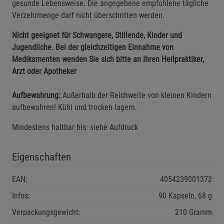
gesunde Lebensweise. Die angegebene empfohlene tägliche
Verzehrmenge darf nicht überschritten werden.
Einstellungen speichern für die Gruppe
Zurück
Einwilligung nicht erteilen
Nicht geeignet für Schwangere, Stillende, Kinder und
Jugendliche. Bei der gleichzeitigen Einnahme von
Notwendige Cookies (5)
Medikamenten wenden Sie sich bitte an Ihren Heilpraktiker,
Arzt oder Apotheker
Beschreibung Notwendige Cookies
Cookie-Informationen
anzeigen
Aufbewahrung:
Außerhalb der Reichweite von kleinen Kindern
aufbewahren! Kühl und trocken lagern.
Funktionale Cookies (1)
Funktionale Cooki
Mindestens haltbar bis: siehe Aufdruck
Beschreibung Funktionale Cookies
Cookie-Informationen
anzeigen
Eigenschaften
Statistik Cookies (2)
EAN:
4054239001372
Statistik Cookies
Beschreibung Statistik Cookies
Infos:
90 Kapseln, 68 g
Cookie-Informationen
anzeigen
Verpackungsgewicht:
210 Gramm