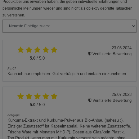
Produkt bei uns erworben haben. Sie geben individuelle Erfahrungen und
persönliche Meinungen wieder und sind nicht als objektiv geprüfte Tatsachen
zu verstehen.
23.03.2024
Verifizierte Bewertung
5.0
/ 5.0
Pat67
Kann ich nur empfehlen. Gut verträglich und einfach einzunehmen.
25.07.2023
Verifizierte Bewertung
5.0
/ 5.0
heliqupc
Kurkuma-Extrakt und Kurkuma-Pulver aus Bio-Anbau (nahezu :).
Einziger Zusatzstoff ist Kapselmaterial. Keine weiteren Zusatzstoffe.
Frische Ware mit Monaten MHD (/). Dosen aus Glas/kein Plastik.
Top Produkt, wenn man mit Kurkumin versorgt sein möchte, ohne