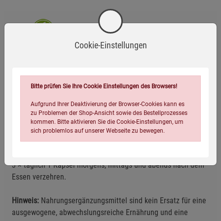
Cookie-Einstellungen
Bio-zertifiziert
Vegan
Zutaten
Bitte prüfen Sie Ihre Cookie Einstellungen des Browsers!
Bio-Curcumapulver, Curcuma-Extrakte, Überzugsmittel:
Aufgrund Ihrer Deaktivierung der Browser-Cookies kann es
Hydroxypropylmethylcellulose.
zu Problemen der Shop-Ansicht sowie des Bestellprozesses
kommen. Bitte aktivieren Sie die Cookie-Einstellungen, um
sich problemlos auf unserer Webseite zu bewegen.
Anwendungsempfehlung
3 × täglich 1 Kapsel morgens, mittags und abends nach dem
Essen verzehren.
Hinweis:
Nahrungsergänzungsmittel sind kein Ersatz für eine
ausgewogene, abwechslungsreiche Ernährung und eine
Einstellungen speichern für die Gruppe
Einstellungen speichern für die Gruppe