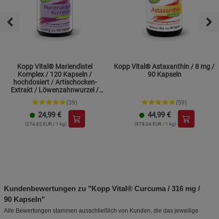
Kopp Vital® Mariendistel
Kopp Vital® Astaxanthin / 8 mg /
Komplex / 120 Kapseln /
90 Kapseln
hochdosiert / Artischocken-
Extrakt / Löwenzahnwurzel /
Cholin
(39)
(59)
24,99
€
44,99
€
(274,62 EUR / 1 kg)
(978,04 EUR / 1 kg)
Kundenbewertungen zu "Kopp Vital® Curcuma / 316 mg /
90 Kapseln"
Alle Bewertungen stammen ausschließlich von Kunden, die das jeweilige