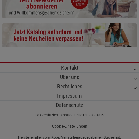
Cookie-Informationen
anzeigen
Funktionale Cookies (1)
Funktionale Cooki
Beschreibung Funktionale Cookies
Cookie-Informationen
anzeigen
Statistik Cookies (2)
Statistik Cookies
Kontakt
Beschreibung Statistik Cookies
Über uns
Cookie-Informationen
anzeigen
Rechtliches
Impressum
Marketing Cookies (3)
Marketing Cookies
Datenschutz
Beschreibung Marketing Cookies
BIO-zertifiziert: Kontrollstelle DE-ÖKO-006
Cookie-Informationen
anzeigen
Cookie-Einstellungen
Datenschutzerklärung
Impressum
Hersteller aller vom Kopp Verlag herausgegebenen Bücher ist: