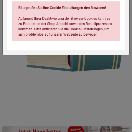
Bitte prüfen Sie Ihre Cookie Einstellungen des Browsers!
Aufgrund Ihrer Deaktivierung der Browser-Cookies kann es
zu Problemen der Shop-Ansicht sowie des Bestellprozesses
kommen. Bitte aktivieren Sie die Cookie-Einstellungen, um
sich problemlos auf unserer Webseite zu bewegen.
Einstellungen speichern für die Gruppe
Einstellungen speichern für die Gruppe
Einstellungen speichern für die Gruppe
Zurück
Einwilligung nicht erteilen
Notwendige Cookies (5)
Beschreibung Notwendige Cookies