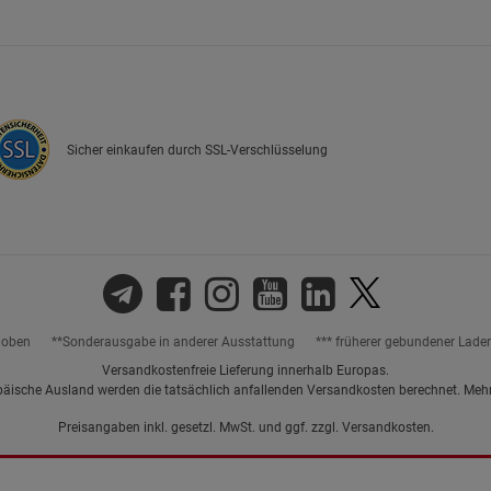
Marketing Cookies (3)
Marketing Cook
Beschreibung Marketing Cookies
Cookie-Informationen
anzeigen
Sicher einkaufen durch SSL-Verschlüsselung
Datenschutzerklärung
Impressum
hoben
**Sonderausgabe in anderer Ausstattung
*** früherer gebundener Lade
Versandkostenfreie Lieferung innerhalb Europas.
päische Ausland werden die tatsächlich anfallenden Versandkosten berechnet. Meh
Preisangaben inkl. gesetzl. MwSt. und ggf. zzgl.
Versandkosten.