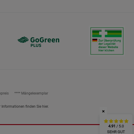
ies
npreis
**** Mängelexemplar
r Informationen finden Sie
hier
.
×
4.91
/ 5.0
SEHR GUT