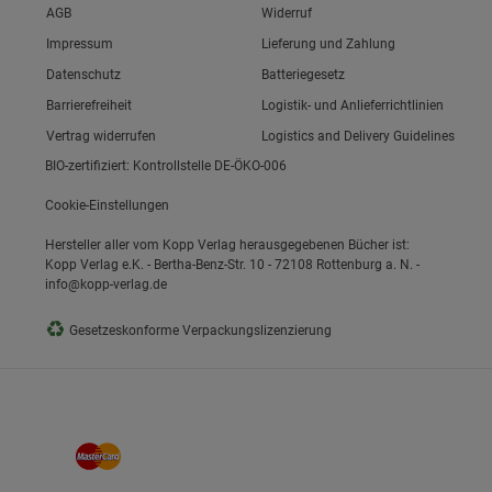
Link zum/zur
AGB
Widerruf
Link zum/zur
Impressum
Lieferung und Zahlung
Link zum/zur
Datenschutz
Batteriegesetz
ie Gruppe
Link zum/zur
Barrierefreiheit
Logistik- und Anlieferrichtlinien
Vertrag widerrufen
Logistics and Delivery Guidelines
BIO-zertifiziert: Kontrollstelle DE-ÖKO-006
Cookie-Einstellungen
Hersteller aller vom Kopp Verlag herausgegebenen Bücher ist:
Kopp Verlag e.K. - Bertha-Benz-Str. 10 - 72108 Rottenburg a. N. -
info@kopp-verlag.de
okies
♻
Gesetzeskonforme Verpackungslizenzierung
s