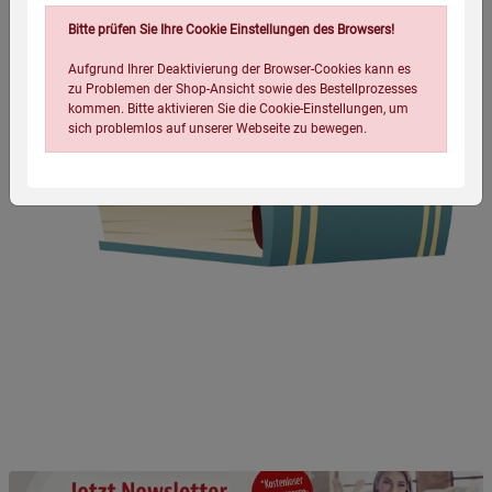
Bitte prüfen Sie Ihre Cookie Einstellungen des Browsers!
Aufgrund Ihrer Deaktivierung der Browser-Cookies kann es
zu Problemen der Shop-Ansicht sowie des Bestellprozesses
kommen. Bitte aktivieren Sie die Cookie-Einstellungen, um
sich problemlos auf unserer Webseite zu bewegen.
Einstellungen speichern für die Gruppe
Einstellungen speichern für die Gruppe
Einstellungen speichern für die Gruppe
Zurück
Einwilligung nicht erteilen
Notwendige Cookies (5)
Beschreibung Notwendige Cookies