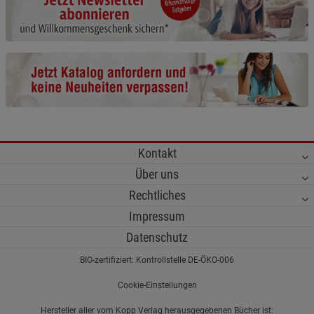
Cookie-Informationen
anzeigen
Funktionale Cookies (1)
Funktionale Cooki
Beschreibung Funktionale Cookies
Cookie-Informationen
anzeigen
Statistik Cookies (2)
Statistik Cookies
Kontakt
Beschreibung Statistik Cookies
Über uns
Cookie-Informationen
anzeigen
Rechtliches
Impressum
Marketing Cookies (3)
Marketing Cookies
Datenschutz
Beschreibung Marketing Cookies
BIO-zertifiziert: Kontrollstelle DE-ÖKO-006
Cookie-Informationen
anzeigen
Cookie-Einstellungen
Datenschutzerklärung
Impressum
Hersteller aller vom Kopp Verlag herausgegebenen Bücher ist: