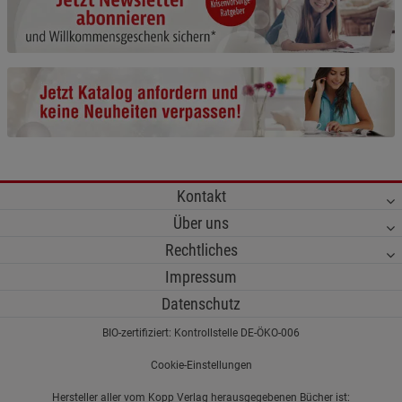
Cookie-Informationen
anzeigen
Funktionale Cookies (1)
Funktionale Cooki
Beschreibung Funktionale Cookies
Cookie-Informationen
anzeigen
Statistik Cookies (2)
Statistik Cookies
Kontakt
Beschreibung Statistik Cookies
Über uns
Cookie-Informationen
anzeigen
Rechtliches
Impressum
Marketing Cookies (3)
Marketing Cookies
Datenschutz
Beschreibung Marketing Cookies
BIO-zertifiziert: Kontrollstelle DE-ÖKO-006
Cookie-Informationen
anzeigen
Cookie-Einstellungen
Datenschutzerklärung
Impressum
Hersteller aller vom Kopp Verlag herausgegebenen Bücher ist: