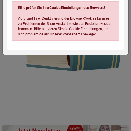
Bitte prüfen Sie Ihre Cookie Einstellungen des Browsers!
Aufgrund Ihrer Deaktivierung der Browser-Cookies kann es
zu Problemen der Shop-Ansicht sowie des Bestellprozesses
kommen. Bitte aktivieren Sie die Cookie-Einstellungen, um
sich problemlos auf unserer Webseite zu bewegen.
Einstellungen speichern für die Gruppe
Einstellungen speichern für die Gruppe
Einstellungen speichern für die Gruppe
Zurück
Einwilligung nicht erteilen
Notwendige Cookies (5)
Beschreibung Notwendige Cookies