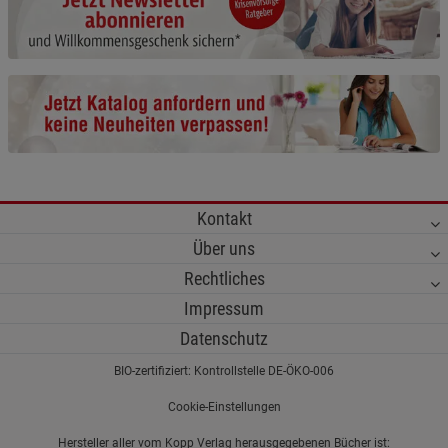
Cookie-Informationen
anzeigen
Funktionale Cookies (1)
Funktionale Cooki
Beschreibung Funktionale Cookies
Cookie-Informationen
anzeigen
Statistik Cookies (2)
Statistik Cookies
Kontakt
Beschreibung Statistik Cookies
Über uns
Cookie-Informationen
anzeigen
Rechtliches
Impressum
Marketing Cookies (3)
Marketing Cookies
Datenschutz
Beschreibung Marketing Cookies
BIO-zertifiziert: Kontrollstelle DE-ÖKO-006
Cookie-Informationen
anzeigen
Cookie-Einstellungen
Datenschutzerklärung
Impressum
Hersteller aller vom Kopp Verlag herausgegebenen Bücher ist: