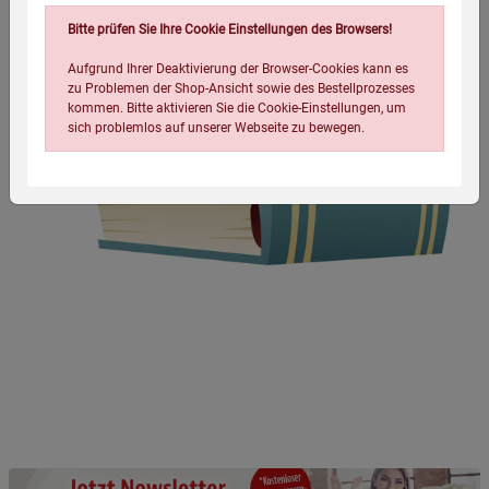
Bitte prüfen Sie Ihre Cookie Einstellungen des Browsers!
Aufgrund Ihrer Deaktivierung der Browser-Cookies kann es
zu Problemen der Shop-Ansicht sowie des Bestellprozesses
kommen. Bitte aktivieren Sie die Cookie-Einstellungen, um
sich problemlos auf unserer Webseite zu bewegen.
Einstellungen speichern für die Gruppe
Einstellungen speichern für die Gruppe
Einstellungen speichern für die Gruppe
Zurück
Einwilligung nicht erteilen
Notwendige Cookies (5)
Beschreibung Notwendige Cookies