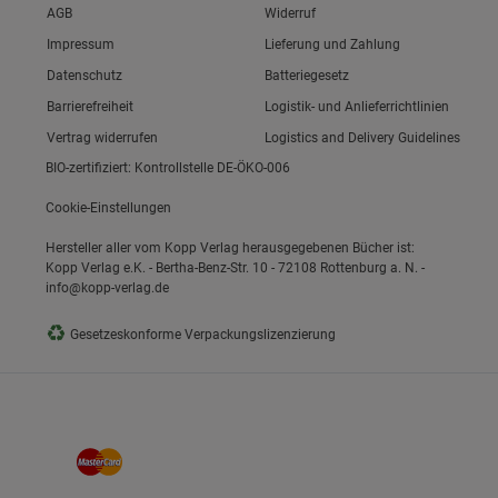
Link zum/zur
AGB
Widerruf
Link zum/zur
Impressum
Lieferung und Zahlung
Link zum/zur
Datenschutz
Batteriegesetz
ie Gruppe
Link zum/zur
Barrierefreiheit
Logistik- und Anlieferrichtlinien
Vertrag widerrufen
Logistics and Delivery Guidelines
BIO-zertifiziert: Kontrollstelle DE-ÖKO-006
Cookie-Einstellungen
Hersteller aller vom Kopp Verlag herausgegebenen Bücher ist:
Kopp Verlag e.K. - Bertha-Benz-Str. 10 - 72108 Rottenburg a. N. -
info@kopp-verlag.de
okies
♻
Gesetzeskonforme Verpackungslizenzierung
s