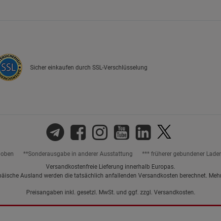
Marketing Cookies (3)
Marketing Cook
Beschreibung Marketing Cookies
Cookie-Informationen
anzeigen
Sicher einkaufen durch SSL-Verschlüsselung
Datenschutzerklärung
Impressum
hoben
**Sonderausgabe in anderer Ausstattung
*** früherer gebundener Lade
Versandkostenfreie Lieferung innerhalb Europas.
päische Ausland werden die tatsächlich anfallenden Versandkosten berechnet. Meh
Preisangaben inkl. gesetzl. MwSt. und ggf. zzgl.
Versandkosten.