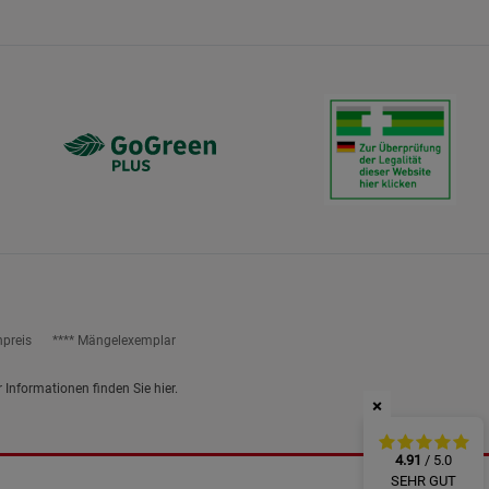
ies
npreis
**** Mängelexemplar
r Informationen finden Sie
hier
.
×
4.91
/ 5.0
SEHR GUT