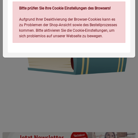
Bitte prüfen Sie Ihre Cookie Einstellungen des Browsers!
Aufgrund Ihrer Deaktivierung der Browser-Cookies kann es
zu Problemen der Shop-Ansicht sowie des Bestellprozesses
kommen. Bitte aktivieren Sie die Cookie-Einstellungen, um
sich problemlos auf unserer Webseite zu bewegen.
Einstellungen speichern für die Gruppe
Einstellungen speichern für die Gruppe
Einstellungen speichern für die Gruppe
Zurück
Einwilligung nicht erteilen
Notwendige Cookies (5)
Beschreibung Notwendige Cookies