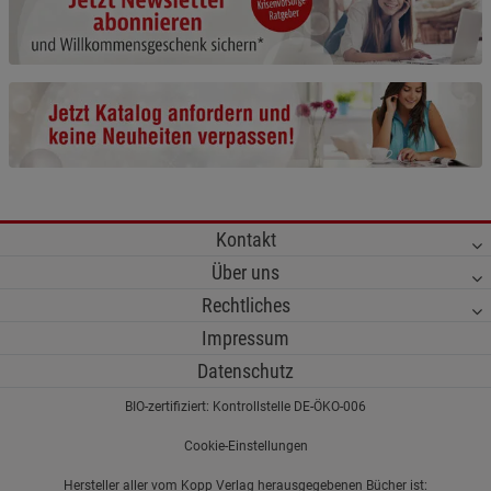
Cookie-Informationen
anzeigen
Funktionale Cookies (1)
Funktionale Cooki
Beschreibung Funktionale Cookies
Cookie-Informationen
anzeigen
Statistik Cookies (2)
Statistik Cookies
Kontakt
Beschreibung Statistik Cookies
Über uns
Cookie-Informationen
anzeigen
Rechtliches
Impressum
Marketing Cookies (3)
Marketing Cookies
Datenschutz
Beschreibung Marketing Cookies
BIO-zertifiziert: Kontrollstelle DE-ÖKO-006
Cookie-Informationen
anzeigen
Cookie-Einstellungen
Datenschutzerklärung
Impressum
Hersteller aller vom Kopp Verlag herausgegebenen Bücher ist: