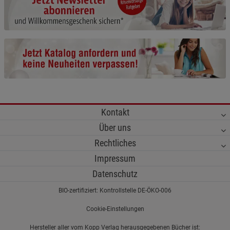
Cookie-Informationen
anzeigen
Funktionale Cookies (1)
Funktionale Cooki
Beschreibung Funktionale Cookies
Cookie-Informationen
anzeigen
Statistik Cookies (2)
Statistik Cookies
Kontakt
Beschreibung Statistik Cookies
Über uns
Cookie-Informationen
anzeigen
Rechtliches
Impressum
Marketing Cookies (3)
Marketing Cookies
Datenschutz
Beschreibung Marketing Cookies
BIO-zertifiziert: Kontrollstelle DE-ÖKO-006
Cookie-Informationen
anzeigen
Cookie-Einstellungen
Datenschutzerklärung
Impressum
Hersteller aller vom Kopp Verlag herausgegebenen Bücher ist: