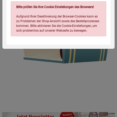
Bitte prüfen Sie Ihre Cookie Einstellungen des Browsers!
Aufgrund Ihrer Deaktivierung der Browser-Cookies kann es
zu Problemen der Shop-Ansicht sowie des Bestellprozesses
kommen. Bitte aktivieren Sie die Cookie-Einstellungen, um
sich problemlos auf unserer Webseite zu bewegen.
Einstellungen speichern für die Gruppe
Einstellungen speichern für die Gruppe
Einstellungen speichern für die Gruppe
Zurück
Einwilligung nicht erteilen
Notwendige Cookies (5)
Beschreibung Notwendige Cookies