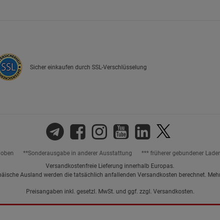
Marketing Cookies (3)
Marketing Cook
Beschreibung Marketing Cookies
Cookie-Informationen
anzeigen
Sicher einkaufen durch SSL-Verschlüsselung
Datenschutzerklärung
Impressum
hoben
**Sonderausgabe in anderer Ausstattung
*** früherer gebundener Lade
Versandkostenfreie Lieferung innerhalb Europas.
päische Ausland werden die tatsächlich anfallenden Versandkosten berechnet. Meh
Preisangaben inkl. gesetzl. MwSt. und ggf. zzgl.
Versandkosten.