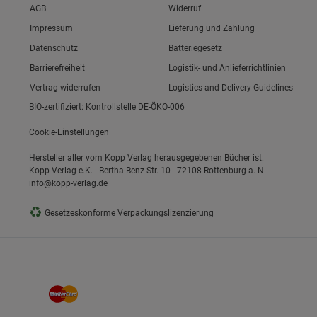
Link zum/zur
AGB
Widerruf
Link zum/zur
Impressum
Lieferung und Zahlung
Link zum/zur
Datenschutz
Batteriegesetz
ie Gruppe
Link zum/zur
Barrierefreiheit
Logistik- und Anlieferrichtlinien
Vertrag widerrufen
Logistics and Delivery Guidelines
BIO-zertifiziert: Kontrollstelle DE-ÖKO-006
Cookie-Einstellungen
Hersteller aller vom Kopp Verlag herausgegebenen Bücher ist:
Kopp Verlag e.K. - Bertha-Benz-Str. 10 - 72108 Rottenburg a. N. -
info@kopp-verlag.de
okies
♻
Gesetzeskonforme Verpackungslizenzierung
s