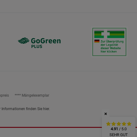
ies
npreis
**** Mängelexemplar
r Informationen finden Sie
hier
.
×
4.91
/ 5.0
SEHR GUT