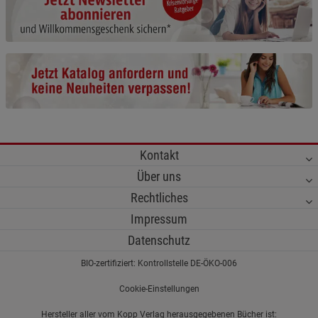
Cookie-Informationen
anzeigen
Funktionale Cookies (1)
Funktionale Cooki
Beschreibung Funktionale Cookies
Cookie-Informationen
anzeigen
Statistik Cookies (2)
Statistik Cookies
Kontakt
Beschreibung Statistik Cookies
Über uns
Cookie-Informationen
anzeigen
Rechtliches
Impressum
Marketing Cookies (3)
Marketing Cookies
Datenschutz
Beschreibung Marketing Cookies
BIO-zertifiziert: Kontrollstelle DE-ÖKO-006
Cookie-Informationen
anzeigen
Cookie-Einstellungen
Datenschutzerklärung
Impressum
Hersteller aller vom Kopp Verlag herausgegebenen Bücher ist: