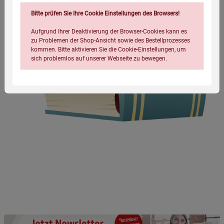
Bitte prüfen Sie Ihre Cookie Einstellungen des Browsers!
Aufgrund Ihrer Deaktivierung der Browser-Cookies kann es
zu Problemen der Shop-Ansicht sowie des Bestellprozesses
kommen. Bitte aktivieren Sie die Cookie-Einstellungen, um
sich problemlos auf unserer Webseite zu bewegen.
Einstellungen speichern für die Gruppe
Einstellungen speichern für die Gruppe
Einstellungen speichern für die Gruppe
Zurück
Einwilligung nicht erteilen
Notwendige Cookies (5)
Beschreibung Notwendige Cookies