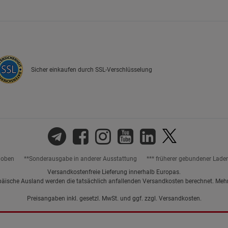
Marketing Cookies (3)
Marketing Cook
Beschreibung Marketing Cookies
Cookie-Informationen
anzeigen
Sicher einkaufen durch SSL-Verschlüsselung
Datenschutzerklärung
Impressum
hoben
**Sonderausgabe in anderer Ausstattung
*** früherer gebundener Lade
Versandkostenfreie Lieferung innerhalb Europas.
päische Ausland werden die tatsächlich anfallenden Versandkosten berechnet. Meh
Preisangaben inkl. gesetzl. MwSt. und ggf. zzgl.
Versandkosten.