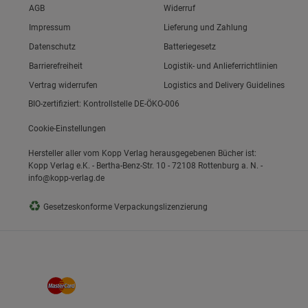
Link zum/zur
AGB
Widerruf
Link zum/zur
Impressum
Lieferung und Zahlung
Link zum/zur
Datenschutz
Batteriegesetz
ie Gruppe
Link zum/zur
Barrierefreiheit
Logistik- und Anlieferrichtlinien
Vertrag widerrufen
Logistics and Delivery Guidelines
BIO-zertifiziert: Kontrollstelle DE-ÖKO-006
Cookie-Einstellungen
Hersteller aller vom Kopp Verlag herausgegebenen Bücher ist:
Kopp Verlag e.K. - Bertha-Benz-Str. 10 - 72108 Rottenburg a. N. -
info@kopp-verlag.de
okies
♻
Gesetzeskonforme Verpackungslizenzierung
s