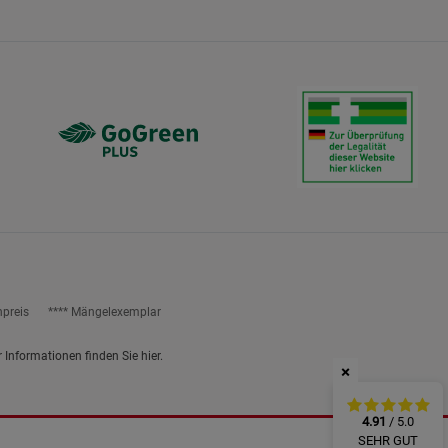
ies
npreis
**** Mängelexemplar
r Informationen finden Sie
hier
.
×
4.91
/ 5.0
SEHR GUT