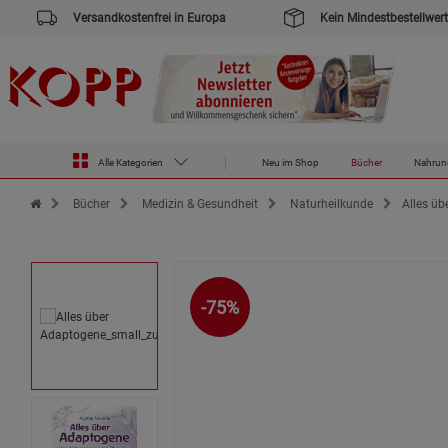
Versandkostenfrei in Europa
Kein Mindestbestellwert
Alle Kategorien
Neu im Shop
Bücher
Nahrun
Zur Startseite des Kopp Verlag Online-Shop
Bücher
Medizin & Gesundheit
Naturheilkunde
Alles ü
-75%