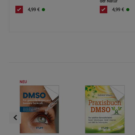
der Natur
4,99
€
4,99
€
NEU