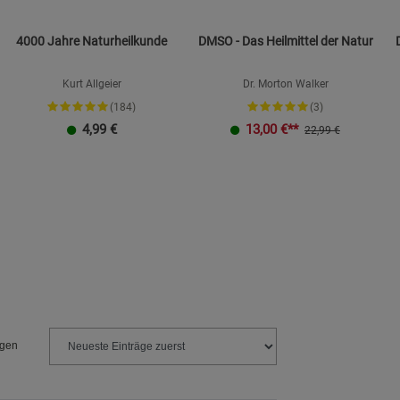
4000 Jahre Naturheilkunde
DMSO - Das Heilmittel der Natur
Kurt Allgeier
Dr. Morton Walker
(184)
(3)
4,99
€
13,00
€**
22,99 €
ngen