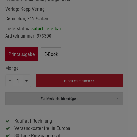
Verlag:
Kopp Verlag
Gebunden, 312 Seiten
Lieferstatus:
sofort lieferbar
Artikelnummer:
973300
Printausgabe
E-Book
Menge
In den Warenkorb >>
Toggle Dropd
Zur Merkliste hinzufügen
Kauf auf Rechnung
Versandkostenfrei in Europa
30 Tage Rückgaberecht