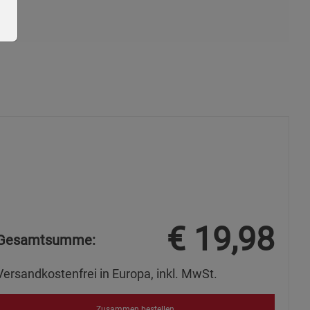
ie Gruppe
€
19,98
Gesamtsumme:
okies
Versandkostenfrei in Europa, inkl. MwSt.
Zusammen bestellen