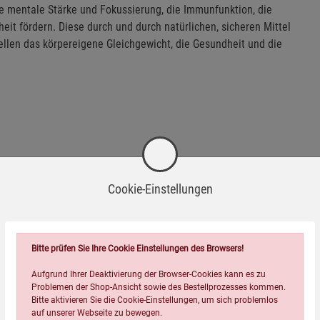
die mentale Stärke und Fokussierung, die Immunfunktion, die
t fördern. Diese durch und durch natürlichen, sicheren Mittel
llen das körpereigene Gleichgewicht, die Gesundheit und die
Cookie-Einstellungen
ber Adaptogene ist ein willkommener Neuzugang in meiner
e Gesundheit mit Pflanzen stärken wollen, sind
Bitte prüfen Sie Ihre Cookie Einstellungen des Browsers!
Dieses Buch liefert Ihnen einen großartigen Überblick
e Adaptogene sind. Zudem ist das Buch schlicht
Aufgrund Ihrer Deaktivierung der Browser-Cookies kann es zu
Problemen der Shop-Ansicht sowie des Bestellprozesses kommen.
icht mehr aus der Hand legen!«
Bitte aktivieren Sie die Cookie-Einstellungen, um sich problemlos
auf unserer Webseite zu bewegen.