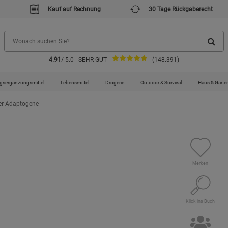
Kauf auf Rechnung
30 Tage Rückgaberecht
4.91
/ 5.0 - SEHR GUT
(148.391)
gsergänzungsmittel
Lebensmittel
Drogerie
Outdoor & Survival
Haus & Garte
ber Adaptogene
Merken
Klick ins Buch