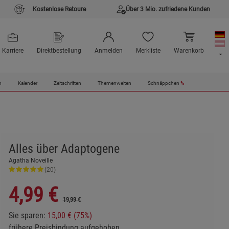
Kostenlose Retoure
Über 3 Mio. zufriedene Kunden
Karriere
Direktbestellung
Anmelden
Merkliste
Warenkorb
n
Kalender
Zeitschriften
Themenwelten
Schnäppchen
%
Alles über Adaptogene
Agatha Noveille
(20)
4,99
€
19,99 €
Sie sparen:
15,00 € (75%)
frühere Preisbindung aufgehoben