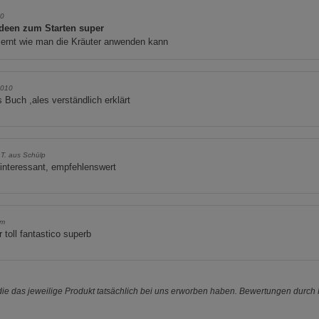
70
Ideen zum Starten super
lernt wie man die Kräuter anwenden kann
2010
s Buch ,ales verständlich erklärt
 T. aus Schülp
interessant, empfehlenswert
ym
 toll fantastico superb
e das jeweilige Produkt tatsächlich bei uns erworben haben. Bewertungen durch P