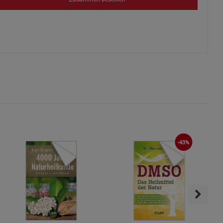
s
ies
-43%