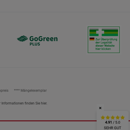
ies
npreis
**** Mängelexemplar
r Informationen finden Sie
hier
.
×
4.91
/ 5.0
SEHR GUT