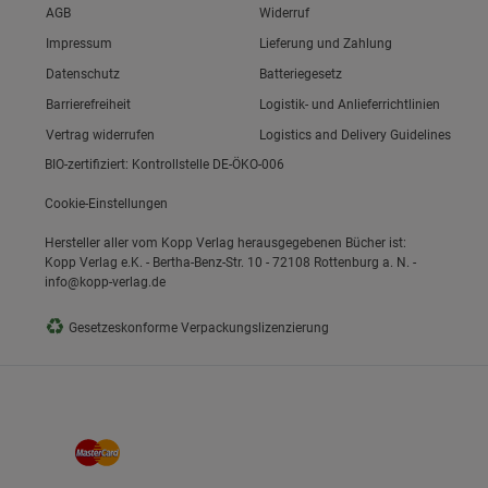
Link zum/zur
AGB
Widerruf
Link zum/zur
Impressum
Lieferung und Zahlung
Link zum/zur
Datenschutz
Batteriegesetz
ie Gruppe
Link zum/zur
Barrierefreiheit
Logistik- und Anlieferrichtlinien
Vertrag widerrufen
Logistics and Delivery Guidelines
BIO-zertifiziert: Kontrollstelle DE-ÖKO-006
Cookie-Einstellungen
Hersteller aller vom Kopp Verlag herausgegebenen Bücher ist:
Kopp Verlag e.K. - Bertha-Benz-Str. 10 - 72108 Rottenburg a. N. -
info@kopp-verlag.de
okies
♻
Gesetzeskonforme Verpackungslizenzierung
s