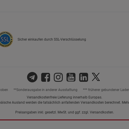
Marketing Cookies (3)
Marketing Cook
Beschreibung Marketing Cookies
Cookie-Informationen
anzeigen
Sicher einkaufen durch SSL-Verschlüsselung
Datenschutzerklärung
Impressum
hoben
**Sonderausgabe in anderer Ausstattung
*** früherer gebundener Lade
Versandkostenfreie Lieferung innerhalb Europas.
päische Ausland werden die tatsächlich anfallenden Versandkosten berechnet. Meh
Preisangaben inkl. gesetzl. MwSt. und ggf. zzgl.
Versandkosten.