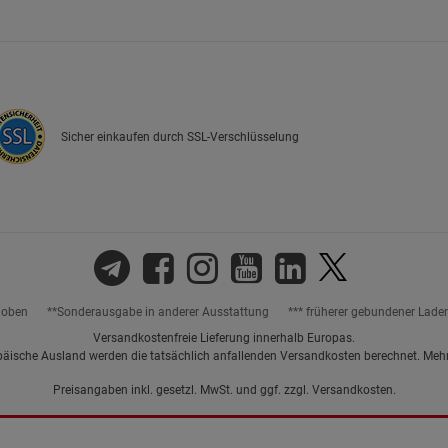
Marketing Cookies (3)
Marketing Cook
Beschreibung Marketing Cookies
Cookie-Informationen
anzeigen
Sicher einkaufen durch SSL-Verschlüsselung
Datenschutzerklärung
Impressum
hoben
**Sonderausgabe in anderer Ausstattung
*** früherer gebundener Lade
Versandkostenfreie Lieferung innerhalb Europas.
päische Ausland werden die tatsächlich anfallenden Versandkosten berechnet. Meh
Preisangaben inkl. gesetzl. MwSt. und ggf. zzgl.
Versandkosten.