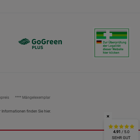
ies
npreis
**** Mängelexemplar
r Informationen finden Sie
hier
.
×
4.91
/ 5.0
SEHR GUT