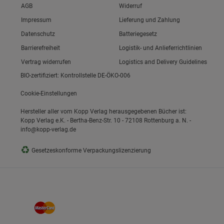
Link zum/zur
AGB
Widerruf
Link zum/zur
Impressum
Lieferung und Zahlung
Link zum/zur
Datenschutz
Batteriegesetz
ie Gruppe
Link zum/zur
Barrierefreiheit
Logistik- und Anlieferrichtlinien
Vertrag widerrufen
Logistics and Delivery Guidelines
BIO-zertifiziert: Kontrollstelle DE-ÖKO-006
Cookie-Einstellungen
Hersteller aller vom Kopp Verlag herausgegebenen Bücher ist:
Kopp Verlag e.K. - Bertha-Benz-Str. 10 - 72108 Rottenburg a. N. -
info@kopp-verlag.de
okies
♻
Gesetzeskonforme Verpackungslizenzierung
s