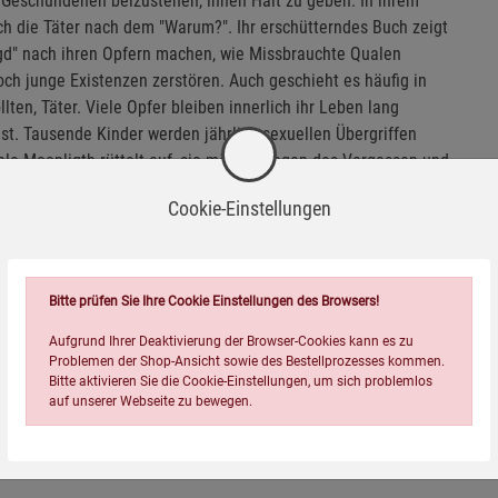
 Geschundenen beizustehen, ihnen Halt zu geben. In ihrem
ch die Täter nach dem "Warum?". Ihr erschütterndes Buch zeigt
Jagd" nach ihren Opfern machen, wie Missbrauchte Qualen
noch junge Existenzen zerstören. Auch geschieht es häufig in
ten, Täter. Viele Opfer bleiben innerlich ihr Leben lang
ist. Tausende Kinder werden jährlich sexuellen Übergriffen
gela Moonligth rüttelt auf, sie möchte gegen das Vergessen und
ere Hilfe. Bitte schauen SIE nicht weg! Helfen SIE!
Cookie-Einstellungen
Bitte prüfen Sie Ihre Cookie Einstellungen des Browsers!
Aufgrund Ihrer Deaktivierung der Browser-Cookies kann es zu
Problemen der Shop-Ansicht sowie des Bestellprozesses kommen.
Bitte aktivieren Sie die Cookie-Einstellungen, um sich problemlos
auf unserer Webseite zu bewegen.
Wird oft zusammen bestellt: