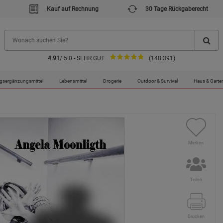
Kauf auf Rechnung
30 Tage Rückgaberecht
4.91
/ 5.0 - SEHR GUT
(148.391)
gsergänzungsmittel
Lebensmittel
Drogerie
Outdoor & Survival
Haus & Garte
Merken
Teilen
Drucken