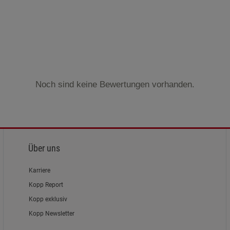
Cookie-Informationen
anzeigen
Marketing Cookies (3)
Marketing Cook
Beschreibung Marketing Cookies
Cookie-Informationen
anzeigen
Noch sind keine Bewertungen vorhanden.
Datenschutzerklärung
Impressum
Über uns
Karriere
Kopp Report
Kopp exklusiv
Kopp Newsletter