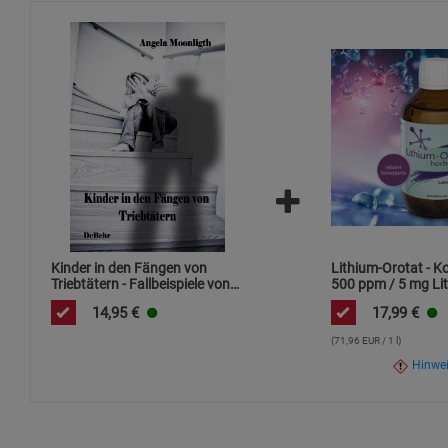
Kinder in den Fängen von
Lithium-Orotat - K
Triebtätern - Fallbeispiele von
500 ppm / 5 mg Lit
Opfern und Tätern
ml / hochdosiert
14,95
€
17,99
€
(71,96 EUR / 1 l)
Hinwe