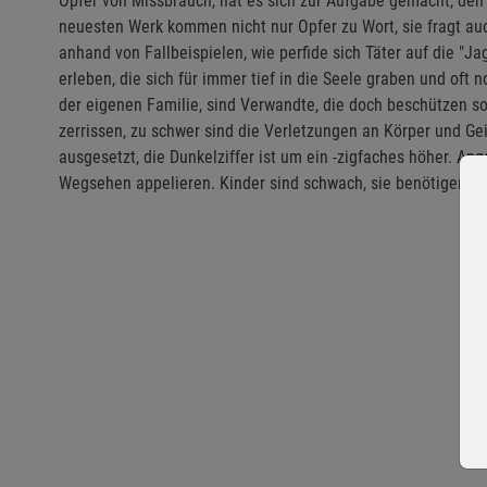
Opfer von Missbrauch, hat es sich zur Aufgabe gemacht, den
neuesten Werk kommen nicht nur Opfer zu Wort, sie fragt au
anhand von Fallbeispielen, wie perfide sich Täter auf die "
erleben, die sich für immer tief in die Seele graben und oft 
der eigenen Familie, sind Verwandte, die doch beschützen soll
zerrissen, zu schwer sind die Verletzungen an Körper und Ge
ausgesetzt, die Dunkelziffer ist um ein -zigfaches höher. An
Wegsehen appelieren. Kinder sind schwach, sie benötigen uns