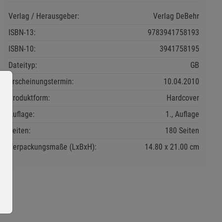
Verlag / Herausgeber:
Verlag DeBehr
ISBN-13:
9783941758193
ISBN-10:
3941758195
Dateityp:
GB
Erscheinungstermin:
10.04.2010
Produktform:
Hardcover
Auflage:
1., Auflage
Seiten:
180 Seiten
Verpackungsmaße (LxBxH):
14.80
21.00
cm