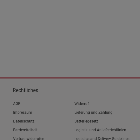
ies
Rechtliches
Link zum/zur
AGB
Widerruf
Link zum/zur
Impressum
Lieferung und Zahlung
Link zum/zur
Datenschutz
Batteriegesetz
Link zum/zur
Barrierefreiheit
Logistik- und Anlieferrichtlinien
Vertrag widerrufen
Logistics and Delivery Guidelines