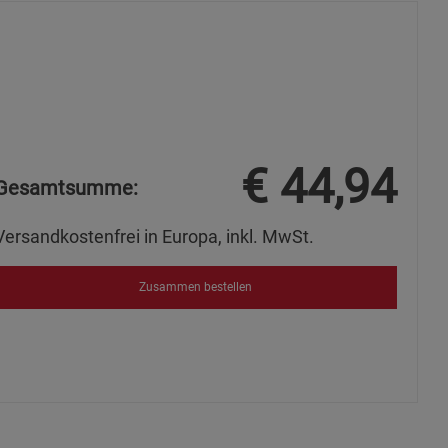
ie Gruppe
€
44,94
Gesamtsumme:
Versandkostenfrei in Europa, inkl. MwSt.
okies
Zusammen bestellen
s