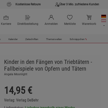
Kostenlose Retoure
Über 3 Mio. zufriedene Kunden
Karriere
Direktbestellung
Anmelden
Merkliste
Warenkorb
n
Kalender
Zeitschriften
Themenwelten
Schnäppchen
%
Kinder in den Fängen von Triebtätern -
Fallbeispiele von Opfern und Tätern
Angela Moonlight
14,95
€
Verlag:
Verlag DeBehr
Lieferstatus:
Lieferbar innerhalb einer Woche