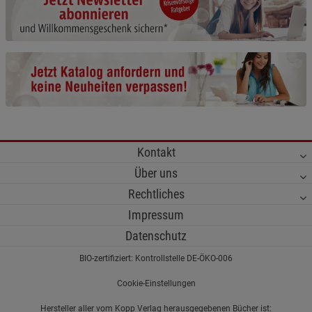
Cookie-Informationen
anzeigen
Funktionale Cookies (1)
Funktionale Cooki
Beschreibung Funktionale Cookies
Cookie-Informationen
anzeigen
Statistik Cookies (2)
Statistik Cookies
Kontakt
Beschreibung Statistik Cookies
Über uns
Cookie-Informationen
anzeigen
Rechtliches
Impressum
Marketing Cookies (3)
Marketing Cookies
Datenschutz
Beschreibung Marketing Cookies
BIO-zertifiziert: Kontrollstelle DE-ÖKO-006
Cookie-Informationen
anzeigen
Cookie-Einstellungen
Datenschutzerklärung
Impressum
Hersteller aller vom Kopp Verlag herausgegebenen Bücher ist: