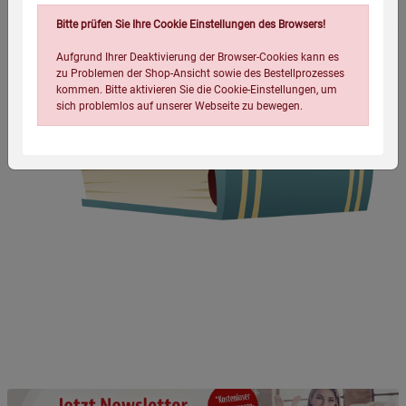
Bitte prüfen Sie Ihre Cookie Einstellungen des Browsers!
Aufgrund Ihrer Deaktivierung der Browser-Cookies kann es
zu Problemen der Shop-Ansicht sowie des Bestellprozesses
kommen. Bitte aktivieren Sie die Cookie-Einstellungen, um
sich problemlos auf unserer Webseite zu bewegen.
Einstellungen speichern für die Gruppe
Einstellungen speichern für die Gruppe
Einstellungen speichern für die Gruppe
Zurück
Einwilligung nicht erteilen
Notwendige Cookies (5)
Beschreibung Notwendige Cookies