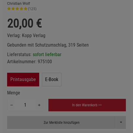
Christian Wolf
(125)
20,00
€
Verlag:
Kopp Verlag
Gebunden mit Schutzumschlag, 319 Seiten
Lieferstatus:
sofort lieferbar
Artikelnummer:
975100
Printausgabe
E-Book
Menge
In den Warenkorb >>
Toggle D
Zur Merkliste hinzufügen