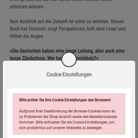
schützen können.
Sein Ausblick auf die Zukunft ist ernst zu nehmen. Dieses
Buch hat Horizont, zeigt Perspektiven, hilft dem Leser und
öffnet die Augen.
»Die Deutschen haben eine lange Leitung, aber auch eine
kurze Zündschnur. Wer hat das Streichholz?«
Cookie-Einstellungen
Autor Biographie
Bitte prüfen Sie Ihre Cookie Einstellungen des Browsers!
Christian Wolf
arbeitete als Wirtschafts- und Finanzredakteur
für Magazine, Tageszeitungen und Informationsdienste, unter
Aufgrund Ihrer Deaktivierung der Browser-Cookies kann es
zu Problemen der Shop-Ansicht sowie des Bestellprozesses
anderem für die Fuchsbriefe und Focus Money. Er schrieb den
kommen. Bitte aktivieren Sie die Cookie-Einstellungen, um
einzigen bankenunabhängig
...
sich problemlos auf unserer Webseite zu bewegen.
weiterlesen