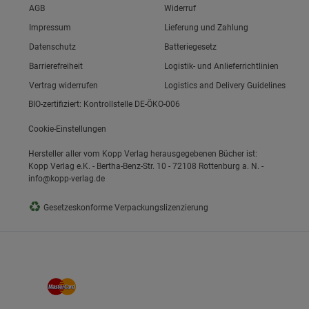
Link zum/zur
AGB
Widerruf
Link zum/zur
Impressum
Lieferung und Zahlung
Link zum/zur
Datenschutz
Batteriegesetz
ie Gruppe
Link zum/zur
Barrierefreiheit
Logistik- und Anlieferrichtlinien
Vertrag widerrufen
Logistics and Delivery Guidelines
BIO-zertifiziert: Kontrollstelle DE-ÖKO-006
Cookie-Einstellungen
Hersteller aller vom Kopp Verlag herausgegebenen Bücher ist:
Kopp Verlag e.K. - Bertha-Benz-Str. 10 - 72108 Rottenburg a. N. -
info@kopp-verlag.de
okies
♻
Gesetzeskonforme Verpackungslizenzierung
s