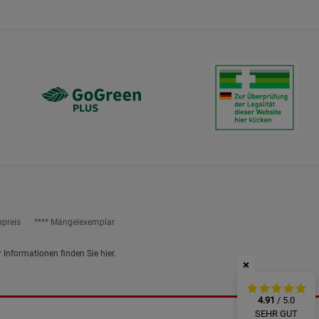
ies
npreis
**** Mängelexemplar
r Informationen finden Sie
hier
.
×
4.91
/ 5.0
SEHR GUT