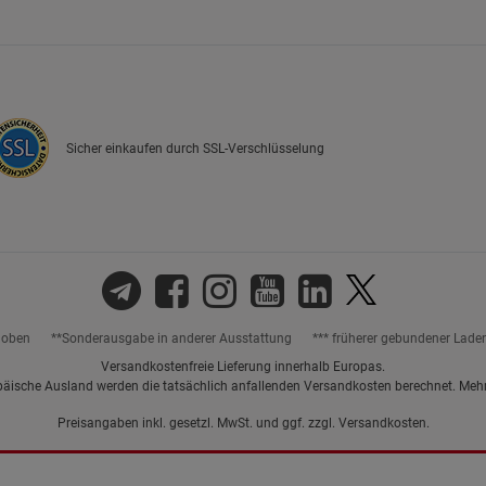
Marketing Cookies (3)
Marketing Cook
Beschreibung Marketing Cookies
Cookie-Informationen
anzeigen
Sicher einkaufen durch SSL-Verschlüsselung
Datenschutzerklärung
Impressum
hoben
**Sonderausgabe in anderer Ausstattung
*** früherer gebundener Lade
Versandkostenfreie Lieferung innerhalb Europas.
päische Ausland werden die tatsächlich anfallenden Versandkosten berechnet. Meh
Preisangaben inkl. gesetzl. MwSt. und ggf. zzgl.
Versandkosten.