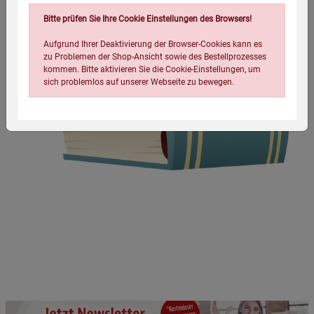
Bitte prüfen Sie Ihre Cookie Einstellungen des Browsers!
Aufgrund Ihrer Deaktivierung der Browser-Cookies kann es
zu Problemen der Shop-Ansicht sowie des Bestellprozesses
kommen. Bitte aktivieren Sie die Cookie-Einstellungen, um
sich problemlos auf unserer Webseite zu bewegen.
Einstellungen speichern für die Gruppe
Einstellungen speichern für die Gruppe
Einstellungen speichern für die Gruppe
Zurück
Einwilligung nicht erteilen
Notwendige Cookies (5)
Beschreibung Notwendige Cookies