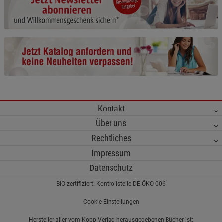
Cookie-Informationen
anzeigen
Funktionale Cookies (1)
Funktionale Cooki
Beschreibung Funktionale Cookies
Cookie-Informationen
anzeigen
Statistik Cookies (2)
Statistik Cookies
Kontakt
Beschreibung Statistik Cookies
Über uns
Cookie-Informationen
anzeigen
Rechtliches
Impressum
Marketing Cookies (3)
Marketing Cookies
Datenschutz
Beschreibung Marketing Cookies
BIO-zertifiziert: Kontrollstelle DE-ÖKO-006
Cookie-Informationen
anzeigen
Cookie-Einstellungen
Datenschutzerklärung
Impressum
Hersteller aller vom Kopp Verlag herausgegebenen Bücher ist: