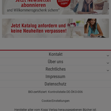
Cookie-Informationen
anzeigen
Funktionale Cookies (1)
Funktionale Cooki
Beschreibung Funktionale Cookies
Cookie-Informationen
anzeigen
Statistik Cookies (2)
Statistik Cookies
Kontakt
Beschreibung Statistik Cookies
Über uns
Cookie-Informationen
anzeigen
Rechtliches
Impressum
Marketing Cookies (3)
Marketing Cookies
Datenschutz
Beschreibung Marketing Cookies
BIO-zertifiziert: Kontrollstelle DE-ÖKO-006
Cookie-Informationen
anzeigen
Cookie-Einstellungen
Datenschutzerklärung
Impressum
Hersteller aller vom Kopp Verlag herausgegebenen Bücher ist: