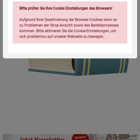
Bitte prüfen Sie Ihre Cookie Einstellungen des Browsers!
Aufgrund Ihrer Deaktivierung der Browser-Cookies kann es
zu Problemen der Shop-Ansicht sowie des Bestellprozesses
kommen. Bitte aktivieren Sie die Cookie-Einstellungen, um
sich problemlos auf unserer Webseite zu bewegen.
Einstellungen speichern für die Gruppe
Einstellungen speichern für die Gruppe
Einstellungen speichern für die Gruppe
Zurück
Einwilligung nicht erteilen
Notwendige Cookies (5)
Beschreibung Notwendige Cookies