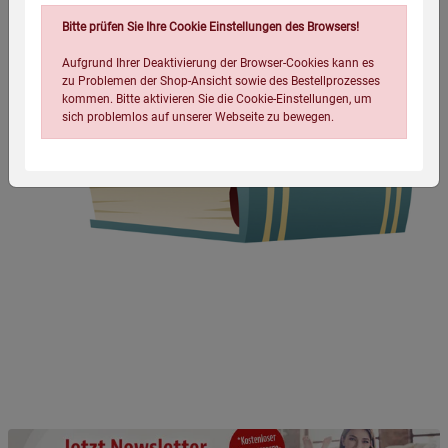
Bitte prüfen Sie Ihre Cookie Einstellungen des Browsers!
Aufgrund Ihrer Deaktivierung der Browser-Cookies kann es
zu Problemen der Shop-Ansicht sowie des Bestellprozesses
kommen. Bitte aktivieren Sie die Cookie-Einstellungen, um
sich problemlos auf unserer Webseite zu bewegen.
Einstellungen speichern für die Gruppe
Einstellungen speichern für die Gruppe
Einstellungen speichern für die Gruppe
Zurück
Einwilligung nicht erteilen
Notwendige Cookies (5)
Beschreibung Notwendige Cookies