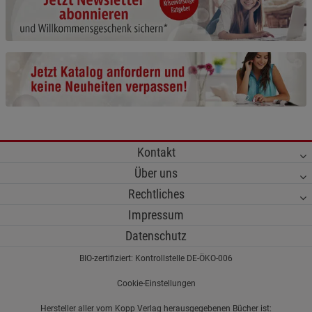
Cookie-Informationen
anzeigen
Funktionale Cookies (1)
Funktionale Cooki
Beschreibung Funktionale Cookies
Cookie-Informationen
anzeigen
Statistik Cookies (2)
Statistik Cookies
Kontakt
Beschreibung Statistik Cookies
Über uns
Cookie-Informationen
anzeigen
Rechtliches
Impressum
Marketing Cookies (3)
Marketing Cookies
Datenschutz
Beschreibung Marketing Cookies
BIO-zertifiziert: Kontrollstelle DE-ÖKO-006
Cookie-Informationen
anzeigen
Cookie-Einstellungen
Datenschutzerklärung
Impressum
Hersteller aller vom Kopp Verlag herausgegebenen Bücher ist: