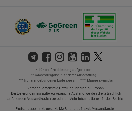
* frühere Preisbindung aufgehoben
**Sonderausgabe in anderer Ausstattung
*** früherer gebundener Ladenpreis
**** Mängelexemplar
Versandkostenfreie Lieferung innerhalb Europas.
Bei Lieferungen ins außereuropäische Ausland werden die tatsächlich
anfallenden Versandkosten berechnet. Mehr Informationen finden Sie
hier
.
Preisangaben inkl. gesetzl. MwSt. und ggf. zzgl.
Versandkosten.