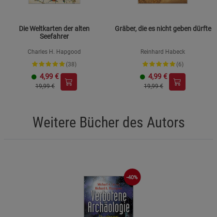
Die Weltkarten der alten
Gräber, die es nicht geben dürfte
Seefahrer
Charles H. Hapgood
Reinhard Habeck
(38)
(6)
4,99
€
4,99
€
19,99 €
19,99 €
Weitere Bücher des Autors
-40%