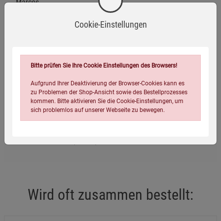
Marcos
Cookie-Einstellungen
Eigenschaften
Bitte prüfen Sie Ihre Cookie Einstellungen des Browsers!
Verlag / Herausgeber:
Kopp Verlag
Aufgrund Ihrer Deaktivierung der Browser-Cookies kann es
ISBN-13:
9783938516331
zu Problemen der Shop-Ansicht sowie des Bestellprozesses
kommen. Bitte aktivieren Sie die Cookie-Einstellungen, um
Infos:
gebunden, 1055 Seiten, 2006, zahlreiche Abbildungen
sich problemlos auf unserer Webseite zu bewegen.
Verpackungsgewicht:
1430 Gramm
Verpackungsmaße (LxBxH):
23,2
16,3
5,2
cm
Wird oft zusammen bestellt:
Einstellungen speichern für die Gruppe
Einstellungen speichern für die Gruppe