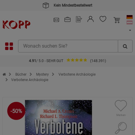
Kein Mindestbestellwert
4.91
/ 5.0 - SEHR GUT
(148.391)
Zur Startseite des Kopp Verlag Online-Shop
Bücher
Mystery
Verbotene Archäologie
Verbotene Archäologie
-50%
Merken