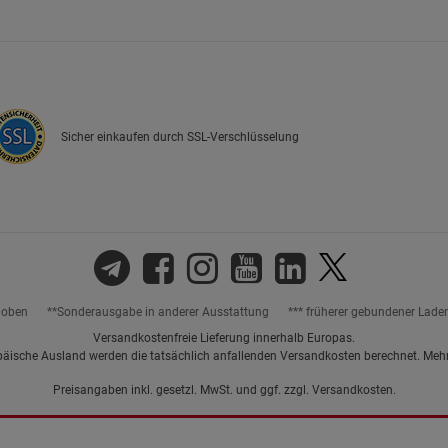
Marketing Cookies (3)
Marketing Cook
Beschreibung Marketing Cookies
Cookie-Informationen
anzeigen
Sicher einkaufen durch SSL-Verschlüsselung
Datenschutzerklärung
Impressum
hoben
**Sonderausgabe in anderer Ausstattung
*** früherer gebundener Lade
Versandkostenfreie Lieferung innerhalb Europas.
päische Ausland werden die tatsächlich anfallenden Versandkosten berechnet. Meh
Preisangaben inkl. gesetzl. MwSt. und ggf. zzgl.
Versandkosten.