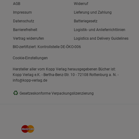
Link zum/zur
AGB
Widerruf
Link zum/zur
Impressum
Lieferung und Zahlung
Link zum/zur
Datenschutz
Batteriegesetz
ie Gruppe
Link zum/zur
Barrierefreiheit
Logistik- und Anlieferrichtlinien
Vertrag widerrufen
Logistics and Delivery Guidelines
BIO-zertifiziert: Kontrollstelle DE-ÖKO-006
Cookie-Einstellungen
Hersteller aller vom Kopp Verlag herausgegebenen Bücher ist:
Kopp Verlag e.K. - Bertha-Benz-Str. 10 - 72108 Rottenburg a. N. -
info@kopp-verlag.de
okies
♻
Gesetzeskonforme Verpackungslizenzierung
s