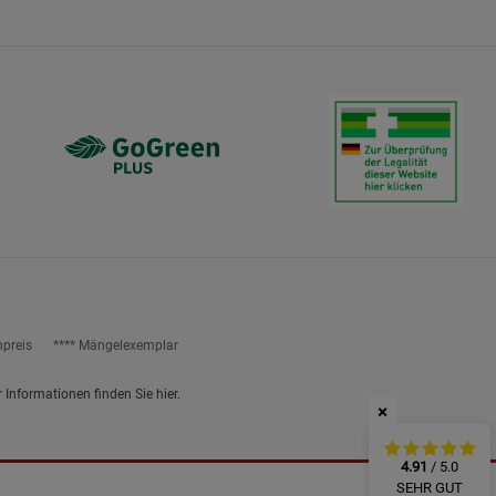
ies
npreis
**** Mängelexemplar
r Informationen finden Sie
hier
.
×
4.91
/ 5.0
SEHR GUT