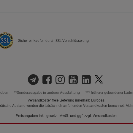
Marketing Cookies (3)
Marketing Cook
Beschreibung Marketing Cookies
Cookie-Informationen
anzeigen
Sicher einkaufen durch SSL-Verschlüsselung
Datenschutzerklärung
Impressum
hoben
**Sonderausgabe in anderer Ausstattung
*** früherer gebundener Lade
Versandkostenfreie Lieferung innerhalb Europas.
päische Ausland werden die tatsächlich anfallenden Versandkosten berechnet. Meh
Preisangaben inkl. gesetzl. MwSt. und ggf. zzgl.
Versandkosten.