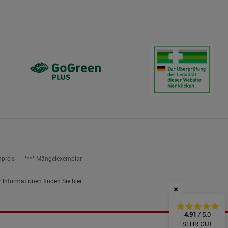
ies
npreis
**** Mängelexemplar
r Informationen finden Sie
hier
.
×
4.91
/ 5.0
SEHR GUT