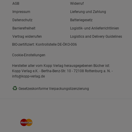
Link zum/zur
AGB
Widerruf
Link zum/zur
Impressum
Lieferung und Zahlung
Link zum/zur
Datenschutz
Batteriegesetz
ie Gruppe
Link zum/zur
Barrierefreiheit
Logistik- und Anlieferrichtlinien
Vertrag widerrufen
Logistics and Delivery Guidelines
BIO-zertifiziert: Kontrollstelle DE-ÖKO-006
Cookie-Einstellungen
Hersteller aller vom Kopp Verlag herausgegebenen Bücher ist:
Kopp Verlag e.K. - Bertha-Benz-Str. 10 - 72108 Rottenburg a. N. -
info@kopp-verlag.de
okies
♻
Gesetzeskonforme Verpackungslizenzierung
s