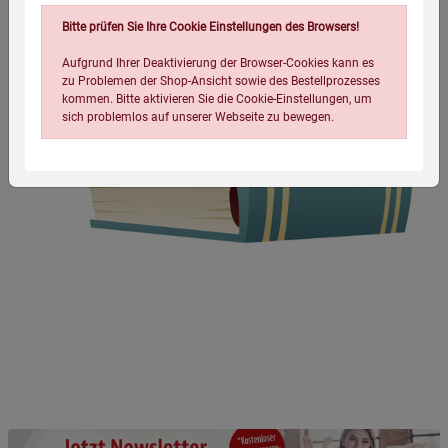
Bitte prüfen Sie Ihre Cookie Einstellungen des Browsers!
Aufgrund Ihrer Deaktivierung der Browser-Cookies kann es
zu Problemen der Shop-Ansicht sowie des Bestellprozesses
kommen. Bitte aktivieren Sie die Cookie-Einstellungen, um
sich problemlos auf unserer Webseite zu bewegen.
Einstellungen speichern für die Gruppe
Einstellungen speichern für die Gruppe
Einstellungen speichern für die Gruppe
Zurück
Einwilligung nicht erteilen
Notwendige Cookies (5)
Beschreibung Notwendige Cookies