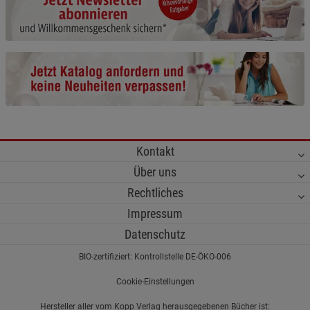
Cookie-Informationen
anzeigen
Funktionale Cookies (1)
Funktionale Cooki
Beschreibung Funktionale Cookies
Cookie-Informationen
anzeigen
Statistik Cookies (2)
Statistik Cookies
Kontakt
Beschreibung Statistik Cookies
Über uns
Cookie-Informationen
anzeigen
Rechtliches
Impressum
Marketing Cookies (3)
Marketing Cookies
Datenschutz
Beschreibung Marketing Cookies
BIO-zertifiziert: Kontrollstelle DE-ÖKO-006
Cookie-Informationen
anzeigen
Cookie-Einstellungen
Datenschutzerklärung
Impressum
Hersteller aller vom Kopp Verlag herausgegebenen Bücher ist: