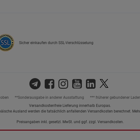
Marketing Cookies (3)
Marketing Cook
Beschreibung Marketing Cookies
Cookie-Informationen
anzeigen
Sicher einkaufen durch SSL-Verschlüsselung
Datenschutzerklärung
Impressum
hoben
**Sonderausgabe in anderer Ausstattung
*** früherer gebundener Lade
Versandkostenfreie Lieferung innerhalb Europas.
päische Ausland werden die tatsächlich anfallenden Versandkosten berechnet. Meh
Preisangaben inkl. gesetzl. MwSt. und ggf. zzgl.
Versandkosten.