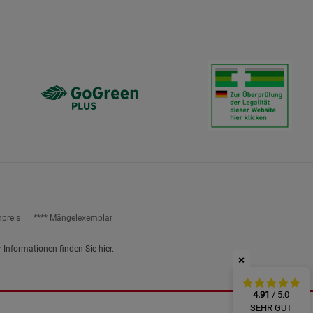
ies
npreis
**** Mängelexemplar
r Informationen finden Sie
hier
.
×
4.91
/ 5.0
SEHR GUT