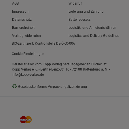
Link zum/zur
AGB
Widerruf
Link zum/zur
Impressum
Lieferung und Zahlung
Link zum/zur
Datenschutz
Batteriegesetz
ie Gruppe
Link zum/zur
Barrierefreiheit
Logistik- und Anlieferrichtlinien
Vertrag widerrufen
Logistics and Delivery Guidelines
BIO-zertifiziert: Kontrollstelle DE-ÖKO-006
Cookie-Einstellungen
Hersteller aller vom Kopp Verlag herausgegebenen Bücher ist:
Kopp Verlag e.K. - Bertha-Benz-Str. 10 - 72108 Rottenburg a. N. -
info@kopp-verlag.de
okies
♻
Gesetzeskonforme Verpackungslizenzierung
s