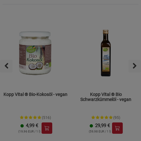
Kopp Vital ® Bio-Kokosöl - vegan
Kopp Vital ® Bio
Schwarzkümmelöl - vegan
(516)
(95)
4,99
€
29,99
€
(19,96 EUR / 1 l)
(59,98 EUR / 1 l)