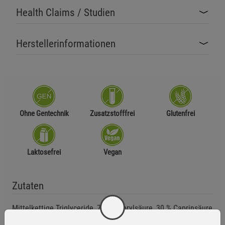
Health Claims / Studien
Herstellerinformationen
Ohne Gentechnik
Zusatzstofffrei
Glutenfrei
Laktosefrei
Vegan
Zutaten
Mittelkettige Triglyceride, 70 % Caprylsäure, 30 % Caprinsäure
aus der Kokosnuss.