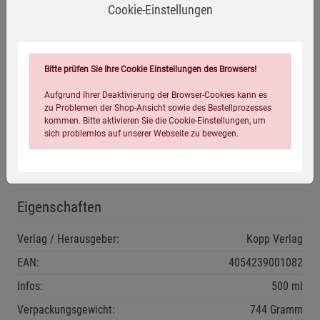
Cookie-Einstellungen
Anwendungsempfehlung
Beginnen Sie mit 1 Teelöffel täglich (1 TL = ca. 3 g) und
Bitte prüfen Sie Ihre Cookie Einstellungen des Browsers!
steigern Sie die Menge langsam auf max. 3 × täglich 3
Aufgrund Ihrer Deaktivierung der Browser-Cookies kann es
Teelöffel. Zu den Mahlzeiten verzehren.
zu Problemen der Shop-Ansicht sowie des Bestellprozesses
kommen. Bitte aktivieren Sie die Cookie-Einstellungen, um
Gut verschlossen sowie vor Licht und Wärme geschützt
sich problemlos auf unserer Webseite zu bewegen.
lagern.
Mindestens haltbar bis: siehe Aufdruck.
Eigenschaften
Verlag / Herausgeber:
Kopp Verlag
EAN:
4054239001082
Einstellungen speichern für die Gruppe
Einstellungen speichern für die Gruppe
Infos:
500 ml
Einstellungen speichern für die Gruppe
Zurück
Einwilligung nicht erteilen
Verpackungsgewicht:
744 Gramm