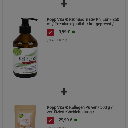
Cookie-Informationen
anzeigen
Datenschutzerklärung
Impressum
Kopp Vital® Rizinusöl nativ Ph. Eur. - 250
ml / Premium Qualität / kaltgepresst /
frei von Alkaloiden
9,99
€
(39,96 EUR / 1 l)
Kopp Vital® Kollagen Pulver / 500 g /
zertifizierte Weidehaltung /
Kollagenhydrolysat / Kollagenpeptid /
29,99
€
91% Eiweiß