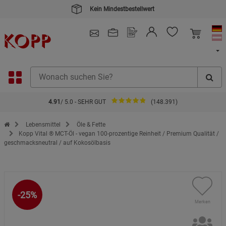
Kein Mindestbestellwert
4.91
/ 5.0 - SEHR GUT
(148.391)
Zur Startseite des Kopp Verlag Online-Shop
Lebensmittel
Öle & Fette
Kopp Vital ® MCT-Öl - vegan 100-prozentige Reinheit / Premium Qualität /
geschmacksneutral / auf Kokosölbasis
-25%
Merken