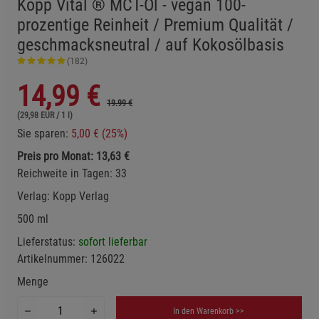
Kopp Vital ® MCT-Öl - vegan 100-
prozentige Reinheit / Premium Qualität /
geschmacksneutral / auf Kokosölbasis
(182)
14,99
€
19.99 €
(29,98 EUR / 1 l)
Sie sparen:
5,00 € (25%)
Preis pro Monat: 13,63 €
Reichweite in Tagen: 33
Verlag:
Kopp Verlag
500 ml
Lieferstatus:
sofort lieferbar
Artikelnummer:
126022
Menge
In den Warenkorb >>