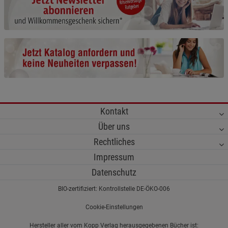
Cookie-Informationen
anzeigen
Funktionale Cookies (1)
Funktionale Cooki
Beschreibung Funktionale Cookies
Cookie-Informationen
anzeigen
Statistik Cookies (2)
Statistik Cookies
Kontakt
Beschreibung Statistik Cookies
Über uns
Cookie-Informationen
anzeigen
Rechtliches
Impressum
Marketing Cookies (3)
Marketing Cookies
Datenschutz
Beschreibung Marketing Cookies
BIO-zertifiziert: Kontrollstelle DE-ÖKO-006
Cookie-Informationen
anzeigen
Cookie-Einstellungen
Datenschutzerklärung
Impressum
Hersteller aller vom Kopp Verlag herausgegebenen Bücher ist: