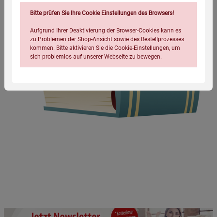
Bitte prüfen Sie Ihre Cookie Einstellungen des Browsers!
Aufgrund Ihrer Deaktivierung der Browser-Cookies kann es
zu Problemen der Shop-Ansicht sowie des Bestellprozesses
kommen. Bitte aktivieren Sie die Cookie-Einstellungen, um
sich problemlos auf unserer Webseite zu bewegen.
Einstellungen speichern für die Gruppe
Einstellungen speichern für die Gruppe
Einstellungen speichern für die Gruppe
Zurück
Einwilligung nicht erteilen
Notwendige Cookies (5)
Beschreibung Notwendige Cookies