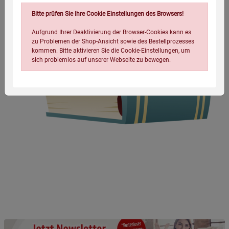
Bitte prüfen Sie Ihre Cookie Einstellungen des Browsers!
Aufgrund Ihrer Deaktivierung der Browser-Cookies kann es
zu Problemen der Shop-Ansicht sowie des Bestellprozesses
kommen. Bitte aktivieren Sie die Cookie-Einstellungen, um
sich problemlos auf unserer Webseite zu bewegen.
Einstellungen speichern für die Gruppe
Einstellungen speichern für die Gruppe
Einstellungen speichern für die Gruppe
Zurück
Einwilligung nicht erteilen
Notwendige Cookies (5)
Beschreibung Notwendige Cookies