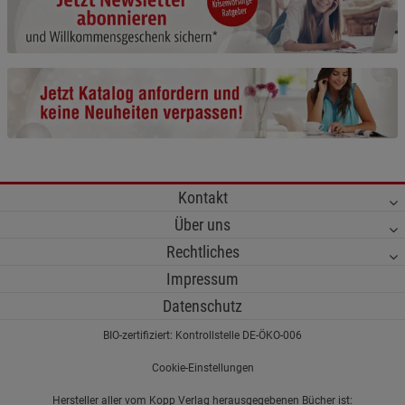
Cookie-Informationen
anzeigen
Funktionale Cookies (1)
Funktionale Cooki
Beschreibung Funktionale Cookies
Cookie-Informationen
anzeigen
Statistik Cookies (2)
Statistik Cookies
Kontakt
Beschreibung Statistik Cookies
Über uns
Cookie-Informationen
anzeigen
Rechtliches
Impressum
Marketing Cookies (3)
Marketing Cookies
Datenschutz
Beschreibung Marketing Cookies
BIO-zertifiziert: Kontrollstelle DE-ÖKO-006
Cookie-Informationen
anzeigen
Cookie-Einstellungen
Datenschutzerklärung
Impressum
Hersteller aller vom Kopp Verlag herausgegebenen Bücher ist: