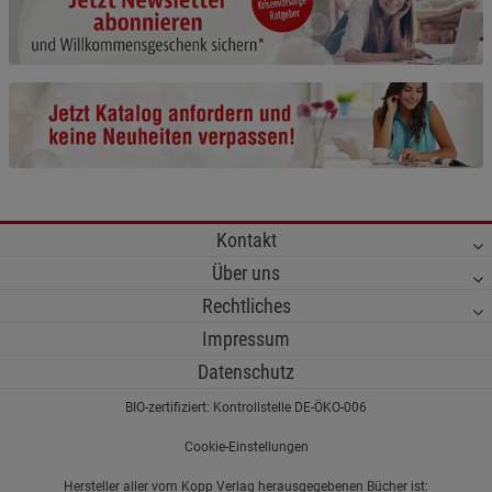
Cookie-Informationen
anzeigen
Funktionale Cookies (1)
Funktionale Cooki
Beschreibung Funktionale Cookies
Cookie-Informationen
anzeigen
Statistik Cookies (2)
Statistik Cookies
Kontakt
Beschreibung Statistik Cookies
Über uns
Cookie-Informationen
anzeigen
Rechtliches
Impressum
Marketing Cookies (3)
Marketing Cookies
Datenschutz
Beschreibung Marketing Cookies
BIO-zertifiziert: Kontrollstelle DE-ÖKO-006
Cookie-Informationen
anzeigen
Cookie-Einstellungen
Datenschutzerklärung
Impressum
Hersteller aller vom Kopp Verlag herausgegebenen Bücher ist: