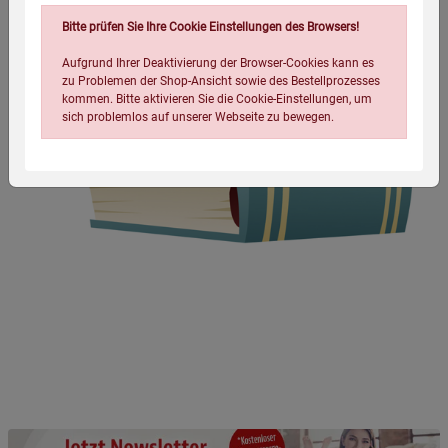
Bitte prüfen Sie Ihre Cookie Einstellungen des Browsers!
Aufgrund Ihrer Deaktivierung der Browser-Cookies kann es
zu Problemen der Shop-Ansicht sowie des Bestellprozesses
kommen. Bitte aktivieren Sie die Cookie-Einstellungen, um
sich problemlos auf unserer Webseite zu bewegen.
Einstellungen speichern für die Gruppe
Einstellungen speichern für die Gruppe
Einstellungen speichern für die Gruppe
Zurück
Einwilligung nicht erteilen
Notwendige Cookies (5)
Beschreibung Notwendige Cookies