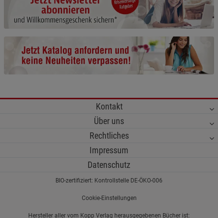
Cookie-Informationen
anzeigen
Funktionale Cookies (1)
Funktionale Cooki
Beschreibung Funktionale Cookies
Cookie-Informationen
anzeigen
Statistik Cookies (2)
Statistik Cookies
Kontakt
Beschreibung Statistik Cookies
Über uns
Cookie-Informationen
anzeigen
Rechtliches
Impressum
Marketing Cookies (3)
Marketing Cookies
Datenschutz
Beschreibung Marketing Cookies
BIO-zertifiziert: Kontrollstelle DE-ÖKO-006
Cookie-Informationen
anzeigen
Cookie-Einstellungen
Datenschutzerklärung
Impressum
Hersteller aller vom Kopp Verlag herausgegebenen Bücher ist: