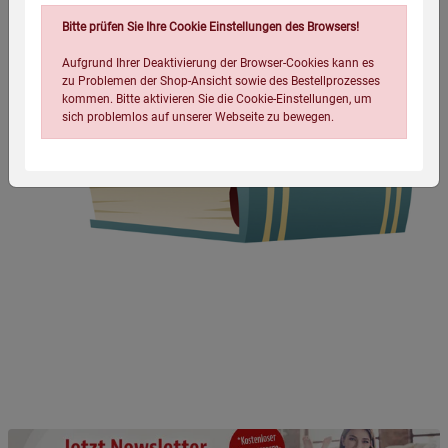
Bitte prüfen Sie Ihre Cookie Einstellungen des Browsers!
Aufgrund Ihrer Deaktivierung der Browser-Cookies kann es
zu Problemen der Shop-Ansicht sowie des Bestellprozesses
kommen. Bitte aktivieren Sie die Cookie-Einstellungen, um
sich problemlos auf unserer Webseite zu bewegen.
Einstellungen speichern für die Gruppe
Einstellungen speichern für die Gruppe
Einstellungen speichern für die Gruppe
Zurück
Einwilligung nicht erteilen
Notwendige Cookies (5)
Beschreibung Notwendige Cookies