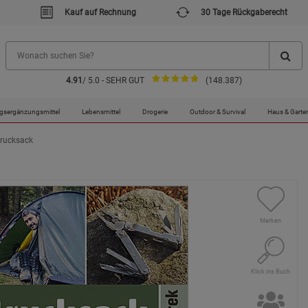
Kauf auf Rechnung
30 Tage Rückgaberecht
4.91
/ 5.0 - SEHR GUT
(148.387)
gsergänzungsmittel
Lebensmittel
Drogerie
Outdoor & Survival
Haus & Garte
trucksack
Merken
Klick ins Buch