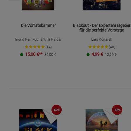
Die Vorratskammer
Blackout - Der Expertenratgeber
für die perfekte Vorsorge
Ingrid Pernkopf & Willi Haider
Lars Konarek
(14)
(40)
15,00
€**
4,99
€
30,00 €
12,99 €
-62%
-48%