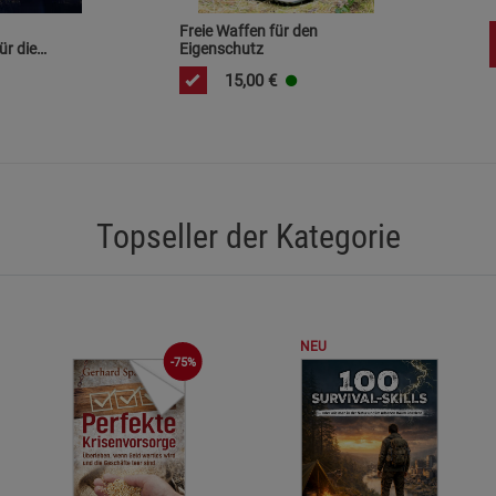
Statistik Cookies (2)
Statistik Cookie
Freie Waffen für den
ür die
Eigenschutz
Beschreibung Statistik Cookies
15,00
€
Cookie-Informationen
anzeigen
Marketing Cookies (3)
Marketing Cook
Beschreibung Marketing Cookies
Topseller der Kategorie
Cookie-Informationen
anzeigen
Datenschutzerklärung
Impressum
NEU
-75%