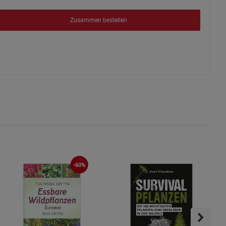
s
Zusammen bestellen
ies
-60%