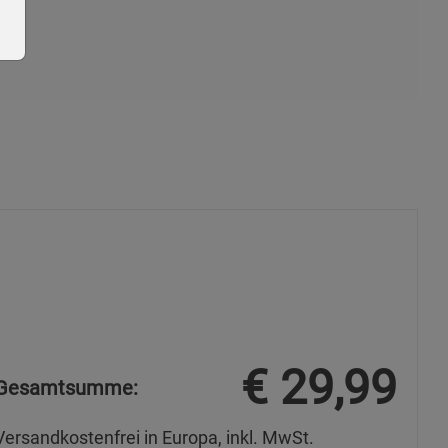
ie Gruppe
okies
€
29,99
Gesamtsumme:
Versandkostenfrei in Europa, inkl. MwSt.