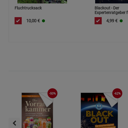
Fluchtrucksack
Blackout - Der
Expertenratgeber f
perfekte Vorsorge
10,00
€
4,99
€
-62%
-50%