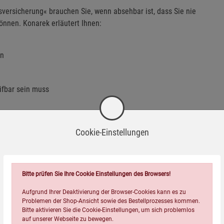
sversicherung« brauchen Sie, wenn absehbar ist, dass Sie nie
nnen. Konarek erläutert Ihnen:
en
ifbar sein muss
Cookie-Einstellungen
silien in den Rucksack gehören. Lars Konarek bietet Ihnen dazu
rüstung abhängt, befasst er sich detailliert mit jedem
 hin zum Taschenmesser.
Bitte prüfen Sie Ihre Cookie Einstellungen des Browsers!
ung und die einzelnen Phasen einer Flucht. Ein besonderes
Aufgrund Ihrer Deaktivierung der Browser-Cookies kann es zu
enthalts im Freien.
Problemen der Shop-Ansicht sowie des Bestellprozesses kommen.
Bitte aktivieren Sie die Cookie-Einstellungen, um sich problemlos
auf unserer Webseite zu bewegen.
Fülle »kleiner« praxiserprobter Tipps aus dem Erfahrungsschatz