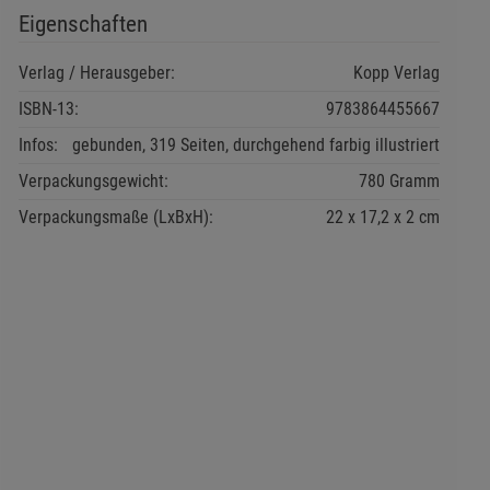
Eigenschaften
Verlag / Herausgeber:
Kopp Verlag
ISBN-13:
9783864455667
Infos:
gebunden, 319 Seiten, durchgehend farbig illustriert
Verpackungsgewicht:
780 Gramm
Verpackungsmaße (LxBxH):
22
17,2
2
cm