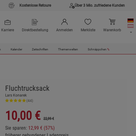
Kostenlose Retoure
Über 3 Mio. zufriedene Kunden
Karriere
Direktbestellung
Anmelden
Merkliste
Warenkorb
n
Kalender
Zeitschriften
Themenwelten
Schnäppchen
%
Fluchtrucksack
Lars Konarek
(44)
10,00
€
22,99 €
Sie sparen:
12,99 € (57%)
früherer gebundener Ladenpreis