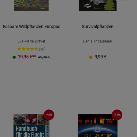
Essbare Wildpflanzen Europas
Survivalpflanzen
Eva-Maria Dreyer
Denis Tribaudeau
(38)
19,95
€**
9,99
€
49,90 €
-31%
-22%