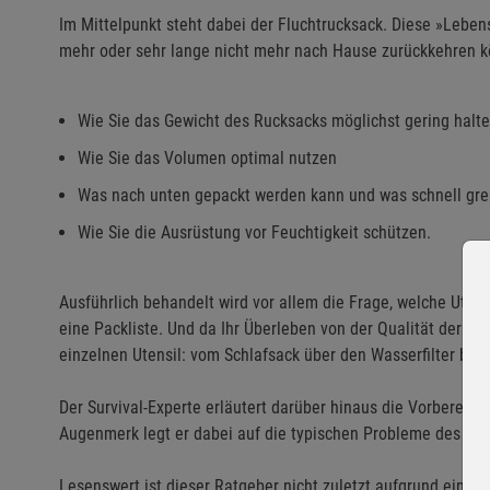
Im Mittelpunkt steht dabei der Fluchtrucksack. Diese »Leben
mehr oder sehr lange nicht mehr nach Hause zurückkehren kö
Wie Sie das Gewicht des Rucksacks möglichst gering halt
Wie Sie das Volumen optimal nutzen
Was nach unten gepackt werden kann und was schnell gre
Wie Sie die Ausrüstung vor Feuchtigkeit schützen.
Ausführlich behandelt wird vor allem die Frage, welche Uten
eine Packliste. Und da Ihr Überleben von der Qualität der Aus
einzelnen Utensil: vom Schlafsack über den Wasserfilter bis
Der Survival-Experte erläutert darüber hinaus die Vorbereit
Augenmerk legt er dabei auf die typischen Probleme des Auf
Lesenswert ist dieser Ratgeber nicht zuletzt aufgrund einer 