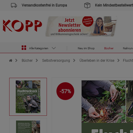
Versandkostenfrei in Europa
Kein Mindestbestellwert
Alle Kategorien
Neu im Shop
Bücher
Nahrun
Zur Startseite des Kopp Verlag Online-Shop
Bücher
Selbstversorgung
Überleben in der Krise
Fluch
-57%